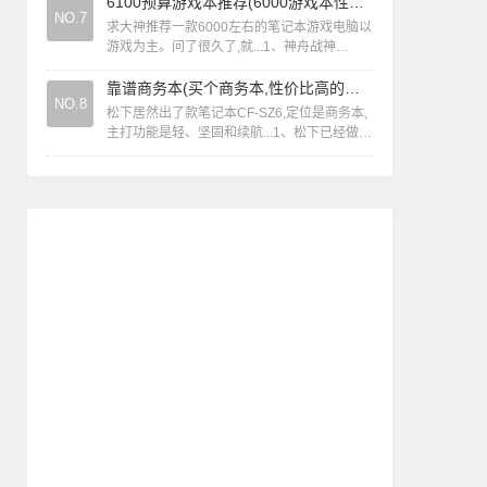
般打打字，玩玩小游戏应该是没有问题的。2...
6100预算游戏本推荐(6000游戏本性价比)
NO.7
求大神推荐一款6000左右的笔记本游戏电脑以
游戏为主。问了很久了,就...1、神舟战神
K660E-i7 D1中关村报价6199，各地的报价也
不同，不过在600...
靠谱商务本(买个商务本,性价比高的推荐一下)
NO.8
松下居然出了款笔记本CF-SZ6,定位是商务本,
主打功能是轻、坚固和续航...1、松下已经做了
很多年的电脑啊，不过不是松下铁粉可能不太
了解，反正这款机子一出来我...