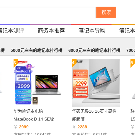
搜索
笔记本测评
商务本推荐
笔记本导购
笔记
行榜
5000元左右的笔记本排行榜
6000元左右的笔记本排行榜
70
3
4
5
华为笔记本电脑
华硕无畏16 16英寸高性
联
MateBook D 14 SE版
能超薄
1
￥
2999
￥
2288
本周销售：10842件
本周销售：9811件
本