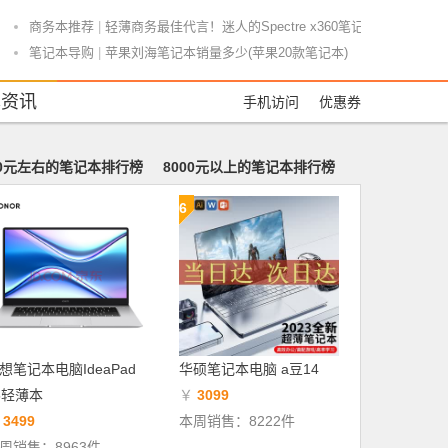
商务本推荐
|
轻薄商务最佳代言！迷人的Spectre x360笔记本
笔记本导购
|
苹果刘海笔记本销量多少(苹果20款笔记本)
笔记本导购
|
2017十大热门笔记本电脑排行榜
本资讯
手机访问
优惠券
笔记本测评
|
雷蛇灵刃15评测：让人爱恨交织的游戏本
笔记本导购
|
戴尔17年笔记本电脑排名(戴尔17年上市的笔记本)
笔记本测评
|
笔记本电脑usbc接口怎么样(笔记本电脑usb接口什么样)
00元左右的笔记本排行榜
8000元以上的笔记本排行榜
笔记本测评
|
东芝笔记本电脑怎么样6(东芝笔记本2017款)
6
笔记本导购
|
笔记本电池电量排名前十(笔记本电脑电池排行)
笔记本导购
|
笔记本十大配件排名(笔记本配件品牌排行榜)
游戏本推荐
|
500以内游戏本键盘推荐(500左右游戏本推荐)
游戏本推荐
|
2020学生推荐游戏本(2021适合学生的游戏本)
笔记本导购
|
6千左右笔记本排名(6千笔记本推荐)
笔记本测评
|
笔记本贴纸用了好不好(笔记本贴纸好么)
商务本推荐
|
商务本什么配置重要性(商务本配置很低吗)
想笔记本电脑IdeaPad
华硕笔记本电脑 a豆14
商务本推荐
|
小米笔记本Pro适合做商务本吗(小米笔记本pro适合做商务本
5轻薄本
￥
3099
商务本推荐
|
ps玛雅商务本可以运行嘛(玛雅22对电脑配置要求)
￥
3499
本周销售：8222件
游戏本推荐
|
最强游戏本推荐2020(目前最牛的游戏本)
周销售：8963件