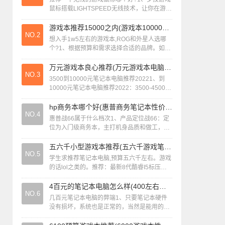
鼠标搭载LIGHTSPEED无线技术，让你在游戏
中享受快速稳定的连接体验，让你尽情驰骋。
；炫酷灯光效果联...
游戏本推荐15000之内(游戏本10000元哪个性价比比较高)
NO.2
想入手1w5左右的游戏本,ROG和外星人选哪
个?1、根据预算和需求选择合适的品牌。如果
你的预算充足，追求个性和时尚设计，且对性
能有较高要求，那么外星人笔记本是一...
万元游戏本良心推荐(万元游戏本电脑性价比排行2020)
NO.3
3500到10000元笔记本电脑推荐20221、到
10000元笔记本电脑推荐2022：3500-4500元
价位realmeBook增强版￥3699元性价比很高
的...
hp商务本哪个好(惠普商务笔记本性价比排名)
NO.4
惠普战66属于什么档次1、产品定位战66：定
位为入门级商务本，主打机身品质和做工，面
向商务办公场景，注重耐用性、接口丰富性和
售后服务。星系列：定位更偏向消费级轻...
五六千小型游戏本推荐(五六千游戏笔记本电脑什么牌子性价比高)
NO.5
学生求推荐笔记本电脑,预算五六千左右。游戏
的话lol之类的。推荐：最新8代酷睿I5标压版
CPU，如i58300H。这款CPU性能强劲，足以
应对LOL等主流网游的...
4百元的笔记本电脑怎么样(400左右笔记本性价比)
NO.6
几百元笔记本电脑的弊端1、只要笔记本硬件
没有损坏，系统也是正常的，当然是能用的，
但具体的性能，要看笔记本的硬件配置，但一