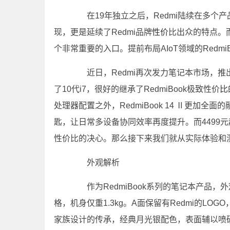
在19年独立之后，Redmi陆续在多个
现，更是延续了Redmi品牌
性价
比出众的特点。
个非常重要的入口。提前布局AIoT领域的Redmi
近日，Redmi再次发力笔记本市场，推出了R
了10代i7，很好的继承了RedmiBook极致性价
比
处理器配置之外，RedmiBook 14 Ⅱ更加全
匙，让日常多设备协同效率再度提升。而4499元
性价比的决心。那么接下来我们就从实际体验和
外观解析
作为RedmiBook系列的笔记本产品，
格，机身仅重1.3kg。A面保留有Redmi的LOGO，以
家族设计的传承，经典月光银配色，表面辅以喷