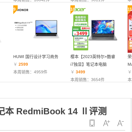
9
10
11
HUWI 国行设计学习商务
樱本【2023英特尔+酷睿
荣
￥
2599
i7独显】笔记本电脑
Ma
本周销售：4959件
￥
3499
本周销售：3654件
本
RedmiBook 14 Ⅱ评测