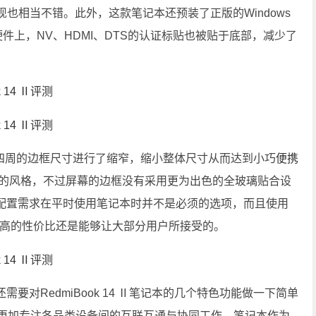
也相当不错。此外，这款笔记本还预装了正版的Windows
在硬件上，NV、HDMI、DTS的认证标贴也被贴于底部，减少了
屏幕四周的边框尺寸进行了缩窄，缩小整体尺寸从而达到小巧
便携
产品的风格，不过屏幕的边框没有采用更为出色的全玻璃贴合设
配置需求在平时使用笔记本时并不是必须的选项，而且使用
获得更高的性价比还是能够让大部分用户所接受的。
需要对RedmiBook 14 Ⅱ笔记本的几个特色功能做一下简单
也更加专注各品类设备间的互联互通与协同工作，笔记本作为