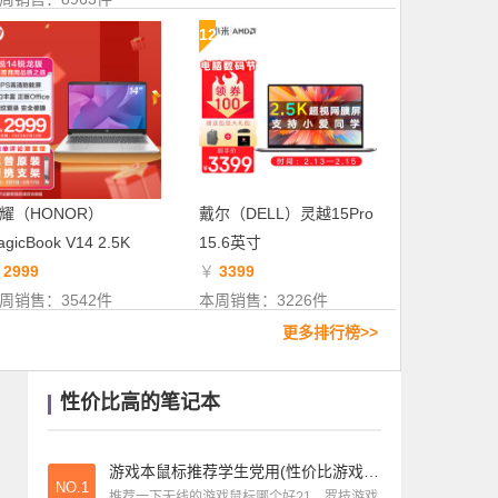
游戏本推荐
|
笔记本游戏本推荐飞行堡垒(笔记本电脑飞行堡垒怎么样)
12
商务本推荐
|
500元左右的商务本(5000以内商务本)
游戏本推荐
|
一万高端游戏本电脑推荐(一万多的游戏本)
耀（HONOR）
戴尔（DELL）灵越15Pro
gicBook V14 2.5K
15.6英寸
￥
2999
￥
3399
周销售：3542件
本周销售：3226件
更多排行榜>>
性价比高的笔记本
游戏本鼠标推荐学生党用(性价比游戏鼠标)
NO.1
推荐一下无线的游戏鼠标哪个好?1、罗技游戏