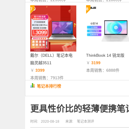
7
8
戴尔（DELL）笔记本电
ThinkBook 14 锐龙版
脑灵越3511
￥
3199
￥
3399
本周销售：6888件
本周销售：7913件
笔记本排行榜
更具性价比的轻薄便携笔记本 
时间:
2020-08-18
来源:
笔记本测评