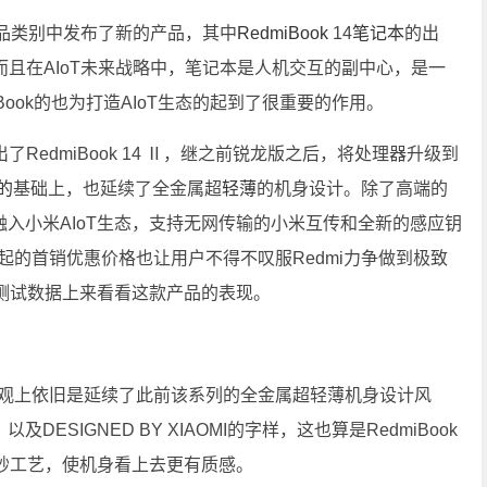
产品类别中发布了新的产品，其中
RedmiBook
14
笔记本
的出
而且在AIoT未来战略中，笔记本是人机交互的副中心，是一
Book的也为打造AIoT生态的起到了很重要的作用。
edmiBook 14 Ⅱ，继之前锐龙版之后，将处理器升级到
的
基础上，也延续了全金属超
轻薄
的机身设计。除了高端的
面的融入小米AIoT生态，支持无网传输的小米互传和全新的感应钥
起的首销优惠价格也让用户不得不叹服Redmi力争做到极致
测试数据上来看看这款产品的表现。
外观上依旧是延续了此前该系列的全金属超轻薄机身设计风
及DESIGNED BY XIAOMI的字样，这也算是RedmiBook
砂工艺，使机身看上去更有质感。