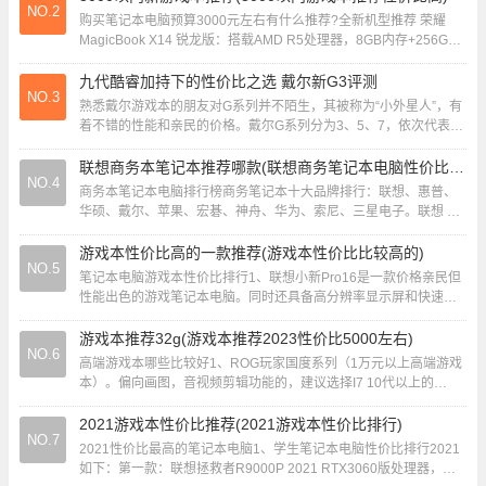
NO.2
购买笔记本电脑预算3000元左右有什么推荐?全新机型推荐 荣耀
MagicBook X14 锐龙版：搭载AMD R5处理器，8GB内存+256GB
固态，性价比高，...
九代酷睿加持下的性价比之选 戴尔新G3评测
NO.3
熟悉戴尔游戏本的朋友对G系列并不陌生，其被称为“小外星人”，有
着不错的性能和亲民的价格。戴尔G系列分为3、5、7，依次代表入
门、中端和高端，价格也从低到高上升。...
联想商务本笔记本推荐哪款(联想商务笔记本电脑性价比排行2020)
NO.4
商务本笔记本电脑排行榜商务笔记本十大品牌排行：联想、惠普、
华硕、戴尔、苹果、宏碁、神舟、华为、索尼、三星电子。联想 联
想是笔记本电脑排名前十的品牌之一，成立于1...
游戏本性价比高的一款推荐(游戏本性价比比较高的)
NO.5
笔记本电脑游戏本性价比排行1、联想小新Pro16是一款价格亲民但
性能出色的游戏笔记本电脑。同时还具备高分辨率显示屏和快速的
存储设备，它搭载了英特尔的第11代酷睿...
游戏本推荐32g(游戏本推荐2023性价比5000左右)
NO.6
高端游戏本哪些比较好1、ROG玩家国度系列（1万元以上高端游戏
本）。偏向画图，音视频剪辑功能的，建议选择I7 10代以上的
cpu，显卡只要不太拖后腿都行，内存8...
2021游戏本性价比推荐(2021游戏本性价比排行)
NO.7
2021性价比最高的笔记本电脑1、学生笔记本电脑性价比排行2021
如下：第一款：联想拯救者R9000P 2021 RTX3060版处理器，联