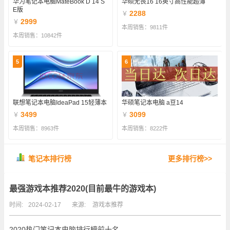
华为笔记本电脑MateBook D 14 S
华硕无畏16 16英寸高性能超薄
E版
2288
￥
2999
￥
本周销售：9811件
本周销售：10842件
5
6
联想笔记本电脑IdeaPad 15轻薄本
华硕笔记本电脑 a豆14
3499
3099
￥
￥
本周销售：8963件
本周销售：8222件
笔记本排行榜
更多排行榜>>
最强游戏本推荐2020(目前最牛的游戏本)
时间:
2024-02-17
来源:
游戏本推荐
2020热门笔记本电脑排行榜前十名