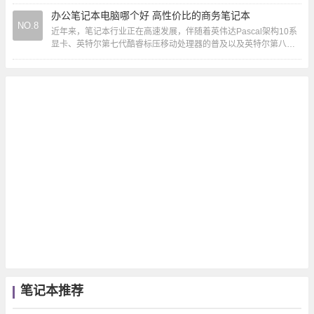
想拯救者R9000P...
办公笔记本电脑哪个好 高性价比的商务笔记本
NO.8
近年来，笔记本行业正在高速发展，伴随着英伟达Pascal架构10系
显卡、英特尔第七代酷睿标压移动处理器的普及以及英特尔第八代
酷睿低压处理器的上市，笔记本电脑在性...
笔记本推荐