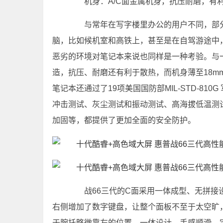
机身：A/C面金属机身，抗压耐磨，有
与常年在写字楼里办公的用户不同，部分
脑，比如候机室和高铁上，甚至是在自驾游途中
恶劣的环境对笔记本来说也同样是一种考验。与一
造，抗压、耐磨还有利于散热，而机身薄至18mm
笔记本还通过了19项美国国防部MIL-STD-8
冲击测试、灰尘测试和振动测试、高海拔低温测
加固等，都提供了更加全面的安全防护。
战66三代的C面采用一体成型、无拼接设
右侧增加了数字键盘，让整个面板不至于太空旷
于腕托略微靠左的位置，一体设计，手感顺滑，