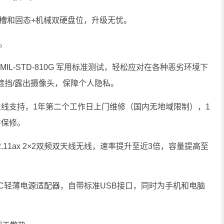
槽和固态+机械双硬盘位，升级无忧。
。
L-STD-810G 军用标准测试，轻松应对在各种恶劣环境下
遮挡/露出摄像头，保障个人隐私。
在线支持，1年第二个工作日上门维修（国内无地域限制），1
件保修。
02.11ax 2×2双频双天线无线，速率提升至近3倍，容量提高至
pe-C轻薄电源适配器，自带标准USB接口，同时为手机和电脑