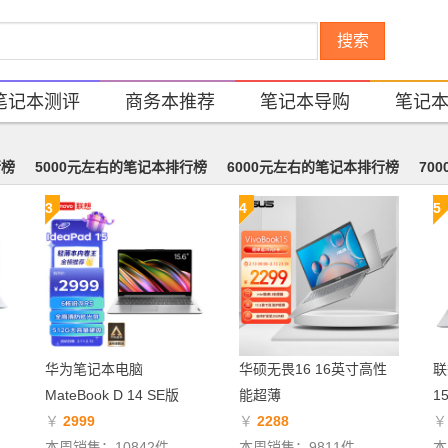
搜索
笔记本测评
商务本推荐
笔记本导购
笔记
行榜
5000元左右的笔记本排行榜
6000元左右的笔记本排行榜
70
3
4
5
华为笔记本电脑
华硕无畏16 16英寸高性
联
MateBook D 14 SE版
能超薄
1
￥
2999
￥
2288
本周销售：10842件
本周销售：9811件
本