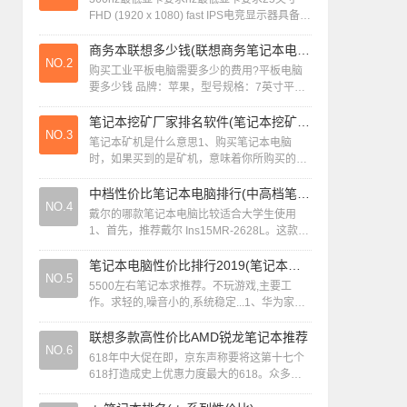
FHD (1920 x 1080) fast IPS电竞显示器具备
360Hz 超高刷新率，专为职业游戏玩家量身
打...
商务本联想多少钱(联想商务笔记本电脑性价比排行2020)
NO.2
购买工业平板电脑需要多少的费用?平板电脑
要多少钱 品牌：苹果，型号规格：7英寸平板
电脑，存储容量：32G~128G，颜色：金色，
银色，深空灰，价格：2288-3...
笔记本挖矿厂家排名软件(笔记本挖矿性价比)
NO.3
笔记本矿机是什么意思1、购买笔记本电脑
时，如果买到的是矿机，意味着你所购买的电
脑并非普通的家用或商务笔记本，而是一款专
门用于挖矿的专业设备。在现代数码时代，挖
中档性价比笔记本电脑排行(中高档笔记本电脑)
NO.4
矿...
戴尔的哪款笔记本电脑比较适合大学生使用
1、首先，推荐戴尔 Ins15MR-2628L。这款16
英寸的屏幕超薄本搭载了i5-4200U处理器，搭
配8G内存和1TB...
笔记本电脑性价比排行2019(笔记本电脑性价比排行2022)
NO.5
5500左右笔记本求推荐。不玩游戏,主要工
作。求轻的,噪音小的,系统稳定...1、华为家的
这款笔记本很是轻薄，外观设计得也很时尚，
酷睿全新的处理器让整个的运行速...
联想多款高性价比AMD锐龙笔记本推荐
NO.6
618年中大促在即，京东声称要将这第十七个
618打造成史上优惠力度最大的618。众多笔
电厂商也带着自家搭载锐龙4000系列处理器的