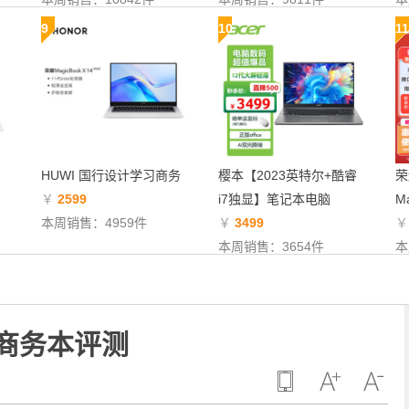
9
10
11
HUWI 国行设计学习商务
樱本【2023英特尔+酷睿
荣
￥
2599
i7独显】笔记本电脑
Ma
本周销售：4959件
￥
3499
本周销售：3654件
本
商务本评测