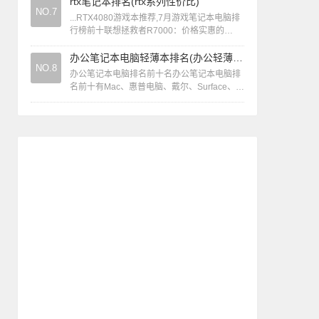
新品，强势参与此次活动。这必然...
rtx笔记本排名(rtx系列性价比)
NO.7
...RTX4080游戏本推荐,7月游戏笔记本电脑排
行榜前十联想拯救者R7000：价格实惠的
RTX4060游戏本，适合预算有限的用户。
ROG魔霸新锐：性价比高的...
办公笔记本电脑轻薄本排名(办公轻薄本性价比)
NO.8
办公笔记本电脑排名前十名办公笔记本电脑排
名前十有Mac、惠普电脑、戴尔、Surface、联
想、华为、宏碁、小米、华硕、ThinkPad。
ThinkPad Thi...