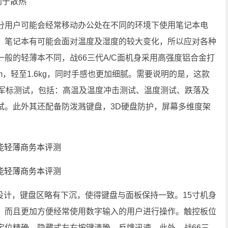
利于散热
用户可能会经常移动办公处在不同的环境下使用笔记本电
，笔记本有可能会面对温度及湿度的较大变化，所以应对各种
般的轻薄本不同，战66三代A/C面机身采用高强度铝合金打
，轻至1.6kg，同时手感也更加细腻。需要说明的是，这款
10G 军标测试，包括：高温及温度冲击测试、温度测试、跌落及
试。此外其还配备防泼溅键盘，3D硬盘防护，屏幕多维度架
计，键盘区略有下沉，使得键盘与面板保持一致。15寸机身
，而且更加方便经常使用数字输入的用户进行操作。触控板位
定位精确，隐藏式左右按键清脆、反馈迅速。此外，战66三