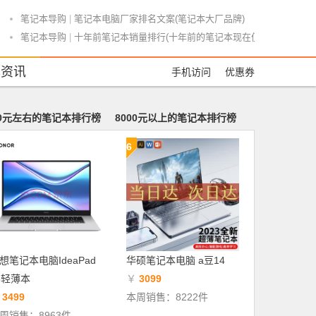
笔记本导购
|
笔记本电脑厂家排名文案(笔记本大厂品牌)
笔记本导购
|
十年前笔记本销量排行(十年前的笔记本现在值多少钱)
游戏本推荐
|
游戏本颜值性价比推荐最新(游戏本颜值高的)
本资讯
手机访问
优惠券
笔记本测评
|
联想笔记本电脑鲁大师怎么样(联想自带鲁大师吗)
游戏本推荐
|
相机和游戏本推荐平价品牌(相机好玩吗)
笔记本导购
|
超异构计算“超”在哪？
00元左右的笔记本排行榜
8000元以上的笔记本排行榜
游戏本推荐
|
简单分组游戏本推荐(分组好玩的游戏)
6
笔记本导购
|
不到1KG的笔记本只卖5000价位
商务本推荐
|
国际商务本科学几年数学(国际商务本科专业课程)
游戏本推荐
|
国货当自强 多款国产高性能游戏本推荐
游戏本推荐
|
暑假7000左右游戏本电脑推荐(7000块钱游戏本推荐)
笔记本导购
|
笔记本面板出货排名(笔记本面板功能介绍)
游戏本推荐
|
4千5千的游戏本推荐(8千游戏本推荐)
游戏本推荐
|
联想华硕办公游戏本推荐(联想华硕游戏本哪个好)
想笔记本电脑IdeaPad
华硕笔记本电脑 a豆14
游戏本推荐
|
CPUi7及以上游戏本推荐(i7游戏本性价比排行)
5轻薄本
￥
3099
游戏本推荐
|
大一开学游戏本推荐(大一新生买什么游戏本好)
￥
3499
本周销售：8222件
笔记本导购
|
这个时间点的AMD锐龙本别错过了
周销售：8963件