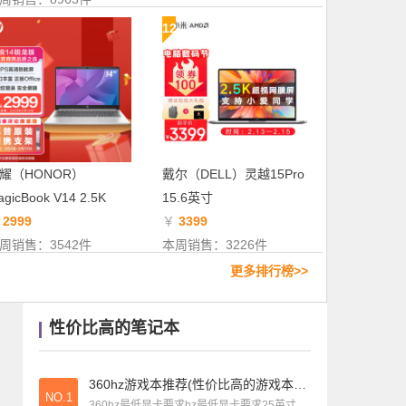
笔记本导购
|
世界上最薄的笔记本排名(世界上最薄的笔记本排名第一)
12
商务本推荐
|
商务本台式电脑推荐(商务本电脑性价比排行2021)
笔记本测评
|
三星笔记本散热器好不好(三星笔记本散热风扇)
耀（HONOR）
戴尔（DELL）灵越15Pro
gicBook V14 2.5K
15.6英寸
￥
2999
￥
3399
周销售：3542件
本周销售：3226件
更多排行榜>>
性价比高的笔记本
360hz游戏本推荐(性价比高的游戏本3060)
NO.1
360hz最低显卡要求hz最低显卡要求25英寸