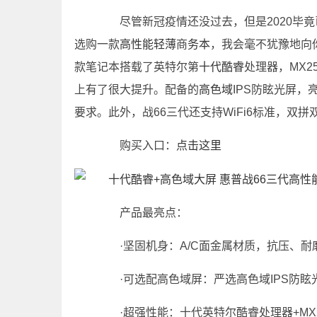
尽管新冠疫情还没过去，但是2020毕竟
选购一款
高性能
轻薄
商
务本
，我会毫不犹豫地向
款笔记本搭载了英特尔第
十代
酷睿
处理器，MX
上有了很大提升。配备的
高色域
IPS防眩光屏，
要求。此外，战66三代还支持WiFi6标准，双
购买入口：
点击这里
产品最亮点：
·坚固机身：A/C面金属材质，抗压、耐
·可选配高色域屏：严选高色域IPS防眩光
·超强性能：十代英特尔酷睿处理器+MX2