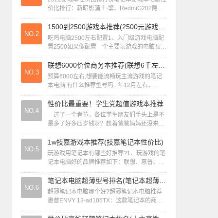
价比排行：新暗影骑士·擎、RedmiG202隐星
P1蛟龙16S、暗影精灵9。笔记本性价比2022
十大排名如下：NO1...
1500到2500游戏本推荐(2500元游戏本性价比之王)
NO.2
吃鸡电脑2500左右配置1、入门级游戏电脑配
置2500如果像配置一个主要玩游戏的电脑预算
上来说是比较吃紧的了，推荐是I39代性能能和
7代I5比肩，内存还是尽量选...
联想6000价位商务本推荐(联想6千左右哪一款电脑性价比高)
NO.3
预算6000左右,想要能流畅玩主流游戏的笔记
本电脑,有什么推荐型号吗...年12月左右，
6000元上下能流畅运行主流游戏的笔记本电
脑，推荐联想拯救者R7000 ...
性价比最重要！学生党超值游戏本推荐
NO.4
过了一个春节，各位学生朋友们手头上是不
是多了好多压岁钱呀？趁着爸爸妈妈还没来得
及没收压岁钱的这段时间里，不妨考虑一下开
学后要买一台什么样的笔记本。它能够...
1w技嘉游戏本推荐(技嘉笔记本性价比)
NO.5
玩游戏用笔记本有哪些好推荐?1、玩游戏的笔
记本电脑好的品牌推荐如下：联想、惠普、外
星人、雷蛇、华硕。联想：联想/Lenovo是全
球知名的电脑制造商之一，也是中国...
笔记本电脑超薄型号排名(笔记本超薄电脑性价比排行2020)
NO.6
超薄笔记本电脑哪个好?超薄笔记本电脑推荐
惠普ENVY 13-ad105TX：这款笔记本的商务
气息很重，而且外观简洁漂亮，屏幕素质也