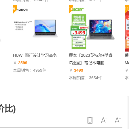
9
10
11
HUWI 国行设计学习商务
樱本【2023英特尔+酷睿
荣
￥
2599
i7独显】笔记本电脑
Ma
本周销售：4959件
￥
3499
本周销售：3654件
本
价比)