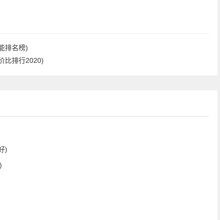
能排名榜)
比排行2020)
好)
)