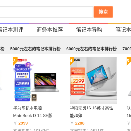
搜索
笔记本测评
商务本推荐
笔记本导购
笔记
行榜
5000元左右的笔记本排行榜
6000元左右的笔记本排行榜
70
3
4
5
华为笔记本电脑
华硕无畏16 16英寸高性
联
MateBook D 14 SE版
能超薄
1
￥
2999
￥
2288
本周销售：10842件
本周销售：9811件
本