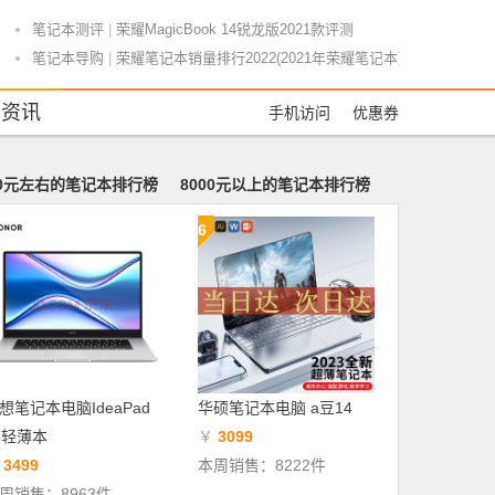
笔记本测评
|
荣耀MagicBook 14锐龙版2021款评测
笔记本导购
|
荣耀笔记本销量排行2022(2021年荣耀笔记本)
笔记本导购
|
高版本笔记本电脑排名(笔记本高端本排行)
本资讯
手机访问
优惠券
笔记本导购
|
小米游戏本配置怎么样 小米游戏本参数详解和图
笔记本导购
|
电脑笔记本颜值排名前十名(笔记本电脑颜值排行)
笔记本测评
|
笔记本电脑4千推荐怎么样(笔记本电脑四千左右哪款好)
00元左右的笔记本排行榜
8000元以上的笔记本排行榜
游戏本推荐
|
首款酷睿i9 9980HK旗舰游戏本ROG超神2s
6
笔记本测评
|
华为i3的笔记本电脑怎么样(华为matebook i3)
游戏本推荐
|
万元游戏本笔记本推荐(万元游戏本电脑推荐2020)
商务本推荐
|
联想P52s是商务本(联想p52上市时间与价格)
笔记本测评
|
vltw50笔记本电脑怎么样(vulcan v5笔记本参数)
笔记本导购
|
三星推出Notebook 5/3新品 多款规格可选
笔记本测评
|
三星笔记本电脑四代怎么样(三星笔记本2014年款)
笔记本测评
|
美感 便携 性能的完美结合 华硕灵耀3 Deluxe 评测
想笔记本电脑IdeaPad
华硕笔记本电脑 a豆14
商务本推荐
|
惠普商务本PS卡不卡(惠普probook商务本)
5轻薄本
￥
3099
游戏本推荐
|
游戏本推荐带小键盘(游戏本 小键盘)
￥
3499
本周销售：8222件
游戏本推荐
|
插画设计师游戏本推荐(插画师的电脑大概要多少配置)
周销售：8963件