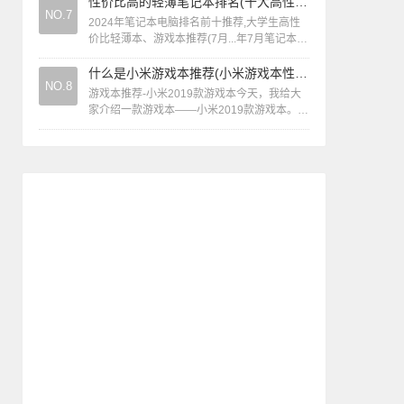
好，i5-8250U/8G/3...
性价比高的轻薄笔记本排名(十大高性价比轻薄型笔记本电脑值得买排行榜)
NO.7
2024年笔记本电脑排名前十推荐,大学生高性
价比轻薄本、游戏本推荐(7月...年7月笔记本电
脑质量及推荐排名如下：轻薄本推荐排名：机
械革命无界14X：搭载高性能...
什么是小米游戏本推荐(小米游戏本性价比最高的是哪款)
NO.8
游戏本推荐-小米2019款游戏本今天，我给大
家介绍一款游戏本——小米2019款游戏本。这
款笔记本配备了i7-9750H处理器和RTX2060
显卡，拥有六核十二线...