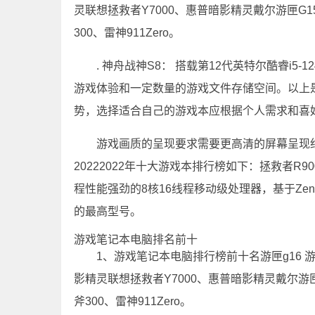
灵联想拯救者Y7000、惠普暗影精灵戴尔游匣G15
300、雷神911Zero。
. 神舟战神S8： 搭载第12代英特尔酷睿i5-
游戏体验和一定数量的游戏文件存储空间。以上
势，选择适合自己的游戏本应根据个人需求和喜
游戏画质的呈现要求需要更高清的屏幕呈现
20222022年十大游戏本排行榜如下：拯救者R900
程性能强劲的8核16线程移动级处理器，基于Zen3架
的最高型号。
游戏笔记本电脑排名前十
1、游戏笔记本电脑排行榜前十名游匣g16 
影精灵联想拯救者Y7000、惠普暗影精灵戴尔游匣G
斧300、雷神911Zero。