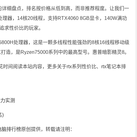
名的详细盘点，排名按价格从低到高，而非推荐程度。让我们一
处理器，14核20线程，支持RTX4060 8GB显卡，140W满功
合追求性价比的玩家。
en75800H处理器，这是一颗多线程性能强劲的8核16线程移动级
工艺打造，是Ryzen75000系列中的最高型号。惠普暗影精灵8。
花时间阅读本站内容，更多关于rtx系列性价比、rtx笔记本排
能力实测
)
电脑排行榜
原创提供，转载请注明：