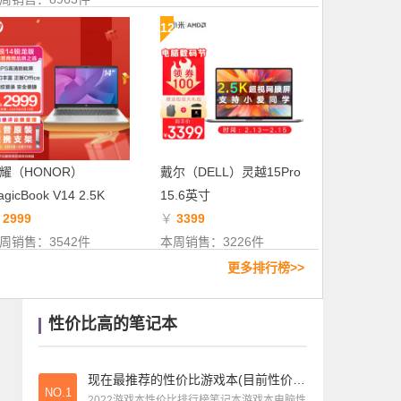
笔记本导购
|
笔记本电脑排行全球(笔记本电脑排行前十)
12
笔记本导购
|
联想笔记本排名天梯图片(联想笔记本排第几名)
笔记本测评
|
笔记本插散热器好不好(笔记本电脑散热器插usb还是电源)
耀（HONOR）
戴尔（DELL）灵越15Pro
gicBook V14 2.5K
15.6英寸
￥
2999
￥
3399
周销售：3542件
本周销售：3226件
更多排行榜>>
性价比高的笔记本
现在最推荐的性价比游戏本(目前性价比较高的游戏本)
NO.1
2022游戏本性价比排行榜笔记本游戏本电脑性