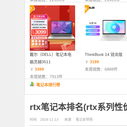
7
8
戴尔（DELL）笔记本电
ThinkBook 14 锐龙版
脑灵越3511
￥
3199
￥
3399
本周销售：6888件
本周销售：7913件
笔记本排行榜
rtx笔记本排名(rtx系列性
时间:
2024-11-13
来源:
笔记本导购