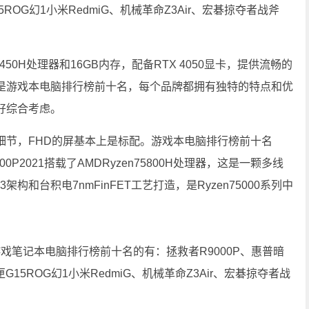
ROG幻1小米RedmiG、机械革命Z3Air、宏碁掠夺者战斧
12450H处理器和16GB内存，配备RTX 4050显卡，提供流畅的
是游戏本电脑排行榜前十名，每个品牌都拥有独特的特点和优
好综合考虑。
细节，FHD的屏基本上是标配。游戏本电脑排行榜前十名
0P2021搭载了AMDRyzen75800H处理器，这是一颗多线
构和台积电7nmFinFET工艺打造，是Ryzen75000系列中
游戏笔记本电脑排行榜前十名的有：拯救者R9000P、惠普暗
15ROG幻1小米RedmiG、机械革命Z3Air、宏碁掠夺者战