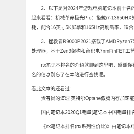
2、以下是对2024年游戏电脑笔记本前十
起来看看：机械革命极光Pro：搭载i7-13650HX
耗，配合16英寸5K屏幕和165Hz高刷新率，适
3、拯救者R9000P2021搭载了AMDRyz
处理器，基于Zen3架构和台积电7nmFinFET
rtx笔记本排名的介绍就聊到这里吧，感谢你
名的信息别忘了在本站进行查找喔。
看此文章的还看过:
贵有贵的道理 英特尔Optane傲腾内存加速
国内笔记本2020Q1销量(笔记本中国销量排名
《rtx笔记本排名(rtx系列性价比)》由
笔记本