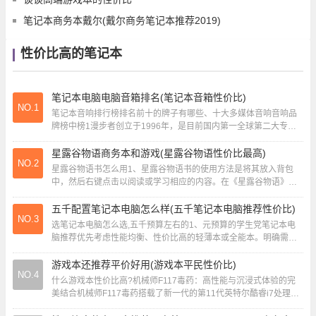
笔记本商务本戴尔(戴尔商务笔记本推荐2019)
性价比高的笔记本
笔记本电脑电脑音箱排名(笔记本音箱性价比)
NO.1
笔记本音响排行榜排名前十的牌子有哪些、十大多媒体音响音响品
牌榜中榜1漫步者创立于1996年，是目前国内第一全球第二大专业
多媒体音响企业2惠威Hivi 美国品牌，...
星露谷物语商务本和游戏(星露谷物语性价比最高)
NO.2
星露谷物语书怎么用1、星露谷物语书的使用方法是将其放入背包
中，然后右键点击以阅读或学习相应的内容。在《星露谷物语》这
款游戏中，物语书是一种特殊的道具，它通常包含...
五千配置笔记本电脑怎么样(五千笔记本电脑推荐性价比)
NO.3
选笔记本电脑怎么选,五千预算左右的1、元预算的学生党笔记本电
脑推荐优先考虑性能均衡、性价比高的轻薄本或全能本。明确需求
学习场景：文档处理、网课、编程等需求，侧...
游戏本还推荐平价好用(游戏本平民性价比)
NO.4
什么游戏本性价比高?机械师F117毒药：高性能与沉浸式体验的完
美结合机械师F117毒药搭载了新一代的第11代英特尔酷睿i7处理
器，性能提升显著，无论是多任务处理...