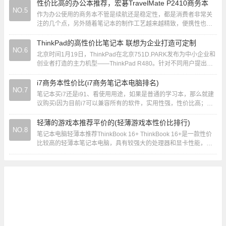
性价比高的办公本推荐，宏碁TravelMate P2410商务本
NO.5
作为办公使用的商务本不管是续航还是稳定性，都是消费者非常关
注的几个点，另外随着笔记本的制作工艺越来越精致，便携性也成
为了商务本的一大卖点，而作为全球顶尖的资通讯...
ThinkPad的高性价比笔记本 联想为企业打造可定制
NO.6
北京时间1月19日，ThinkPad在北京751D.PARK发布为中小企业和
创业者打造的主力机型——ThinkPad R480。针对不同用户提出的
不同需求，Th...
i7商务本性价比(i7商务笔记本电脑排名)
NO.7
笔记本买i7还是i91、看使用用途，如果是普通的学习本，那么就建
议购买i因为目前i7可以兼容所有的软件，实用性强，性价比高；如
果想买游戏本、商务本，那么就选择i...
轻薄的游戏本推荐平价的(轻薄游戏本性价比排行)
NO.8
笔记本电脑轻薄本推荐ThinkBook 16+ ThinkBook 16+是一款性价
比较高的轻薄本笔记本电脑，具有较强大的处理器和显卡性能，屏
幕素质优秀。虽然相...