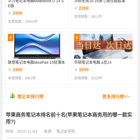
华为笔记本电脑MateBook D 14 S
华硕无畏16 16英寸高性能超薄
E版
2288
￥
2999
￥
本周销售：9811件
本周销售：10842件
5
6
联想笔记本电脑IdeaPad 15轻薄本
华硕笔记本电脑 a豆14
3499
3099
￥
￥
本周销售：8963件
本周销售：8222件
笔记本排行榜
更多排行榜>>
苹果商务笔记本排名前十名(苹果笔记本商务用的哪一款实
用?)
时间:
2025-11-04
来源:
笔记本导购