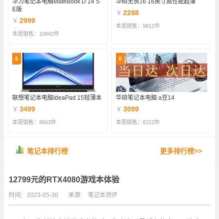
华为笔记本电脑MateBook D 14 S
华硕无畏16 16英寸高性能超薄
E版
2288
￥
2999
￥
本周销售：9811件
本周销售：10842件
5
6
联想笔记本电脑IdeaPad 15轻薄本
华硕笔记本电脑 a豆14
3499
3099
￥
￥
本周销售：8963件
本周销售：8222件
笔记本排行榜
更多排行榜>>
12799元的RTX4080游戏本体验
时间:
2023-05-30
来源:
笔记本测评