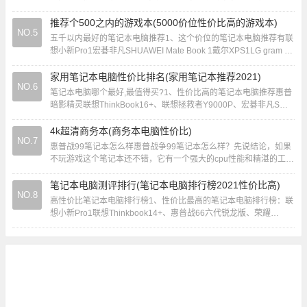
亲民。缺点是性能相对较弱，大型游戏、专业图形...
推荐个500之内的游戏本(5000价位性价比高的游戏本)
NO.5
五千以内最好的笔记本电脑推荐1、这个价位的笔记本电脑推荐有联
想小新Pro1宏碁非凡SHUAWEI Mate Book 1戴尔XPS1LG gram 1
小米Red...
家用笔记本电脑性价比排名(家用笔记本推荐2021)
NO.6
笔记本电脑哪个最好,最值得买?1、性价比高的笔记本电脑推荐惠普
暗影精灵联想ThinkBook16+、联想拯救者Y9000P、宏碁非凡S联
想小新Pro14。2、笔...
4k超清商务本(商务本电脑性价比)
NO.7
惠普战99笔记本怎么样惠普战争99笔记本怎么样？先说结论，如果
不玩游戏这个笔记本还不错，它有一个强大的cpu性能和精湛的工
艺，扩容性也很好。它配备了最新的锐龙7...
笔记本电脑测评排行(笔记本电脑排行榜2021性价比高)
NO.8
高性价比笔记本电脑排行榜1、性价比最高的笔记本电脑排行榜：联
想小新Pro1联想Thinkbook14+、惠普战66六代锐龙版、荣耀
MagicBookX14Pro...