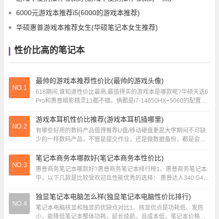
6000元游戏本推荐i5(6000的游戏本推荐)
华硕惠普游戏本推荐女生(华硕笔记本女生推荐)
性价比高的笔记本
最帅的游戏本推荐性价比(最帅的游戏头像)
NO.1
618期间,谁知道性价比最高,最值得买的游戏本是哪款呢?华硕天选6
Pro和惠普暗影精灵11都不错。俩都是i7-14650HX+5060的配置，
不过天选6 Pr...
游戏本耳机性价比推荐(游戏本耳机插哪里)
NO.2
有哪些好用的数码产品值得推荐U盘/移动硬盘更是大学期间不可缺
少的一样数码产品，不管是提交作业，还是做数据备份，都是会经
常用到。而且有些有些大学大一会不给带笔记本...
笔记本商务本哪款好(笔记本商务本性价比)
NO.3
惠普商务笔记本哪款好?惠普商务笔记本排行榜1、惠普商务笔记本
中，以下几款是比较受欢迎且性能优秀的选择： 惠普达人340 G4笔
记本 推荐理由：拥有精致的外观和超...
独显笔记本电脑怎么样(独显笔记本电脑性价比排行)
NO.4
笔记本电脑核显和独显的优缺点对比1、核显优点是功耗低、发热
小，能降低笔记本整体功耗，延长续航，且成本低，笔记本价格更