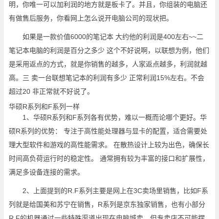
明，你唯一可以加利润的地方就是板卡了。并且，你组装的电脑还
有做售后服务，你看网上怎么说开电脑公司的现状把。
如果是一款价值6000的笔记本 大约他的利润是400左右~~二
笔记本电脑的利润是百分之多少 这个不好说啊，以联想为例，他们
是采用返点的方式，就是你销售的越多，人家返点越多，利润就越
高。三 卖一台联想笔记本的利润有多少 正常利润15%左右。不会
超过20 非正常就不好说了。
华硕R系列和F系列一样
1、华硕R系列和F系列各有优势，难以一概而论哪个更好。华
硕R系列的优势： 专注于高性能处理器与显卡的配置，适合需要处
理大型软件和游戏的高性能需求。 在散热设计上较为出色，确保长
时间高负荷运行时的稳定性。 通常拥有较为丰富的接口和扩展性，
满足多设备连接的需求。
2、上面提到的R.F系列主要是网上在3C卖场里销售，比如F系
列就是给国美和苏宁在销售，R系列是京东独家销售，也有小部分
R.F的机器通过一些特殊渠道出现在电脑城卖，但专卖店不可能摆