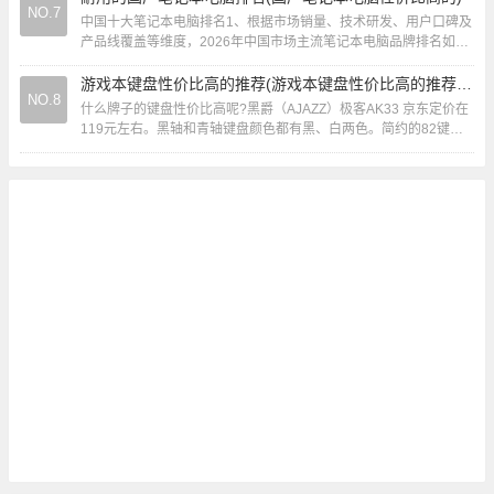
NO.7
中国十大笔记本电脑排名1、根据市场销量、技术研发、用户口碑及
产品线覆盖等维度，2026年中国市场主流笔记本电脑品牌排名如
下： 联想（Lenovo）连续多年稳居榜...
游戏本键盘性价比高的推荐(游戏本键盘性价比高的推荐知乎)
NO.8
什么牌子的键盘性价比高呢?黑爵（AJAZZ）极客AK33 京东定价在
119元左右。黑轴和青轴键盘颜色都有黑、白两色。简约的82键结
构，不仅出行外带非常方便，而且...