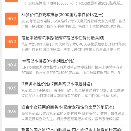
下：旗舰级性能（预算10000元+）：ROG魔霸新锐2025酷睿版：
配置为Ultra7 - 255H...
3k多价位游戏本推荐(3000游戏本性价比之王)
NO.2
2020年笔记本电脑3K-5K推荐?而今天我们推荐给大家的就是一款将
价格下探到3K价位区间的高性价比、搭载了十代酷睿i3处理器的轻
薄本——联想IdeaPad14...
笔记本酷睿i7排名(酷睿i7笔记本性价比最高的)
NO.3
笔记本处理器天梯1、鲁大师笔记本CPU天梯榜是根据处理器性能跑
分进行排名的综合性榜单，主要反映CPU在鲁大师测试环境下的表
现。2、点评：i5-1340pR23在...
rtx笔记本排名(rtx系列性价比)
NO.4
...RTX4080游戏本推荐,7月游戏笔记本电脑排行榜前十联想拯救者
R7000：价格实惠的RTX4060游戏本，适合预算有限的用户。ROG
魔霸新锐：性价比高的...
i7商务本性价比(i7商务笔记本电脑排名)
NO.5
笔记本买i7还是i91、看使用用途，如果是普通的学习本，那么就建
议购买i因为目前i7可以兼容所有的软件，实用性强，性价比高；如
果想买游戏本、商务本，那么就选择i...
适合小女孩用的商务本(适合女孩性价比高的笔记本)
NO.6
商务笔记本和游戏笔记本的区别有哪些·哪种好?1、散热：散热设计
以满足日常办公为主，相对于游戏笔记本来说，散热系统较为简
单。电池续航：电池续航能力较强，适合长时间...
耐用的国产笔记本电脑排名(国产笔记本电脑性价比高的)