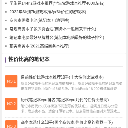
学生党144hz游戏本推荐(学生党游戏本推荐4000左右)
2022年6k到7k游戏本推荐(6k价位的游戏本)
商务本更换电池(笔记本 电池更换)
常规商务本子多少页合适(商务本一般用来干什么)
笔记本电脑最好品牌排名(笔记本电脑最好的牌子排名)
顶尖商务本(2021高端商务本推荐)
性价比高的笔记本
目前性价比游戏本推荐知乎(十大性价比游戏本)
NO.1
质量好故障率低的笔记本电脑知乎1、质量好故障率低的笔记本电脑
推荐包括联想小新Pro16锐龙版、ThinkBook 16 202机械革命蛟龙
16 Pro、Micr...
历代笔记本cpu排名(笔记本cpu几代的性价比最高)
NO.2
笔记本历代cpu天梯榜及不同型号的优缺点1、能满足日常办公需
求，发热也不高，适合轻薄笔记本。缺点是性能在面对大型游戏或
复杂图形处理时比较有限。后来的酷睿i7-1...
商务本选什么知乎(买个商务本,性价比高的推荐一下)
NO.3