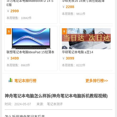
华为笔记本电脑MateBook D 14 S
华硕无畏16 16英寸高性能超薄
E版
2288
￥
2999
￥
本周销售：9811件
本周销售：10842件
5
6
联想笔记本电脑IdeaPad 15轻薄本
华硕笔记本电脑 a豆14
3499
3099
￥
￥
本周销售：8963件
本周销售：8222件
笔记本排行榜
更多排行榜>>
神舟笔记本电脑怎么样拆(神舟笔记本电脑拆机教程视频)
时间:
2024-05-07
来源:
笔记本测评
怎么拆开神舟笔记本后盖