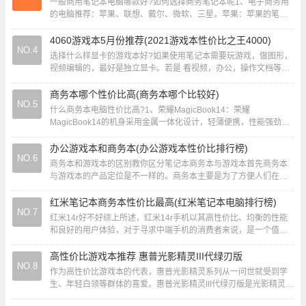
一般商用笔记本电脑哪款好?如何选择商务笔记本呢1、电子商务用
的电脑推荐：苹果、联想、戴尔、微软、三星。苹果：苹果的笔记
本电脑系列非常多，功能性也很全面，它毫无疑...
4060游戏本5月份推荐(2021游戏本性价比之王4000)
NO.4
选择什么样显卡的游戏本好?如果使用笔记本需要玩游戏，做图形，
视频编辑的，最好是独立显卡。若是 看视频，办公，操作文档等集
显就可以的。对于大部分玩家，建议选择40...
商务本哪个性价比高(商务本哪个比较好)
NO.5
什么商务本电脑性价比高?1、荣耀MagicBook14：荣耀
MagicBook14的机身采用金属一体化设计，轻薄便携，性能强劲。
它搭载了11代智能英特尔酷睿处理...
办公游戏本和商务本(办公游戏本性价比排行榜)
NO.6
商务本和游戏本的区别教你区分笔记本商务本与游戏本首先商务本
与游戏本的产品定位是不一样的。商务本主要是为了方便人们在工
作上的一些商务办公需求，其用途主要是体现在工...
红米笔记本商务本性价比最高(红米笔记本电脑排行榜)
NO.7
红米14r好不好综上所述，红米14r手机以其高性价比、均衡的性能
和良好的用户体验，对于寻求中端手机的消费者来说，是一个值得
购买的选择。当然，每个人的需求和偏好不...
高性价比游戏本推荐 惠普光影精灵III代绿刃版
NO.8
作为高性价比游戏本的代表，惠普光影精灵系列从一问世就受到学
生、年轻白领等群体的喜爱。惠普光影精灵III代绿刃版是光影精灵系
列最新产品，其型号为PavilionP...