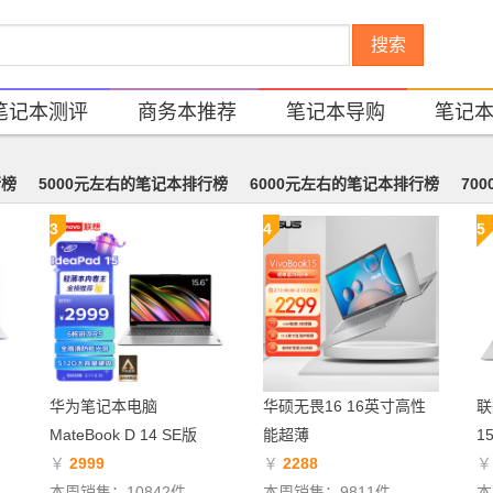
搜索
笔记本测评
商务本推荐
笔记本导购
笔记
行榜
5000元左右的笔记本排行榜
6000元左右的笔记本排行榜
70
3
4
5
华为笔记本电脑
华硕无畏16 16英寸高性
联
MateBook D 14 SE版
能超薄
1
￥
2999
￥
2288
本周销售：10842件
本周销售：9811件
本