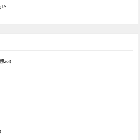
TA
ol)
)