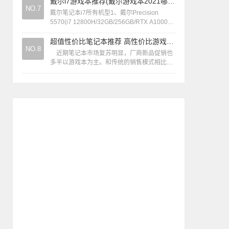
姬桌宠。目前天选2游戏本酷睿版有多个版...
戴尔i7游戏本推荐(戴尔游戏本2021哪款性价比高)
NO.7
戴尔笔记本i7所有机型1、戴尔Precision
5570(i7 12800H/32GB/256GB/RTX A1000)
设备类型：移动工作站，强调专业性能。...
超值性价比笔记本推荐 高性价比游戏本推荐
NO.8
近期笔记本市场复苏明显，厂商新品促销也
多半以游戏本为主。和传统的销售模式相比，
现在越来越多的用户选择在网上商城购买，不
仅价格更加透明，而且还可以足不出户...