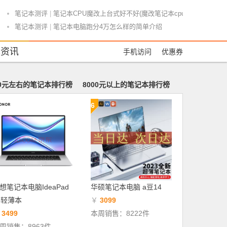
笔记本测评
|
笔记本CPU魔改上台式好不好(魔改笔记本cpu值不值)
笔记本测评
|
笔记本电脑跑分4万怎么样的简单介绍
笔记本导购
|
A5笔记本排名(a5笔记本多少钱)
本资讯
手机访问
优惠券
游戏本推荐
|
游戏本剪辑本笔记本推荐(游戏本视频剪辑评测)
笔记本测评
|
hp笔记本i513英寸好不好(惠普i5多大英寸)
游戏本推荐
|
恶魔游戏本推荐男生平价(恶魔游戏无弹窗)
00元左右的笔记本排行榜
8000元以上的笔记本排行榜
笔记本导购
|
低调奢华！保时捷设计BOOK ONE体验
6
笔记本测评
|
笔记本电脑cpu4代i5怎么样(笔记本i5四代cpu有哪些型号)
商务本推荐
|
游戏笔记本商务本(游戏笔记本配置怎么选)
笔记本导购
|
十大笔记本电脑评测机排名(笔记本评测谁做的好)
商务本推荐
|
包含商务本比游戏本质感好的词条
笔记本导购
|
战神TX9-CU5DA游戏更尽兴
笔记本测评
|
笔记本电脑电容怎么样(笔记本电容烧坏会怎么样)
商务本推荐
|
联想游戏本和商务本哪个好(联想游戏本对比)
想笔记本电脑IdeaPad
华硕笔记本电脑 a豆14
笔记本测评
|
自己diy小笔记本电脑好不好(自制好看的笔记本)
5轻薄本
￥
3099
商务本推荐
|
轻薄商务本寿命(轻薄本用几年)
￥
3499
本周销售：8222件
笔记本测评
|
怎么样修复旧笔记本电脑(怎样让旧笔记本电脑恢复流畅)
周销售：8963件