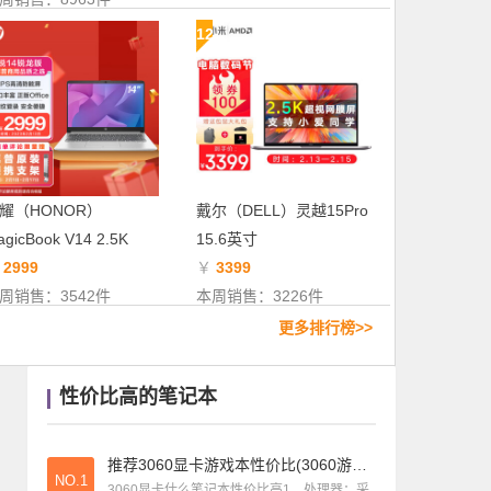
笔记本测评
|
豪华精品笔记本电脑怎么样(豪华精致)
12
游戏本推荐
|
5000以内的游戏本推荐(5000以内游戏本推荐性价比高)
笔记本测评
|
华硕灵耀S 2代轻薄本测评
耀（HONOR）
戴尔（DELL）灵越15Pro
gicBook V14 2.5K
15.6英寸
￥
2999
￥
3399
周销售：3542件
本周销售：3226件
更多排行榜>>
性价比高的笔记本
推荐3060显卡游戏本性价比(3060游戏本买哪个好)
NO.1
3060显卡什么笔记本性价比高1、处理器：采