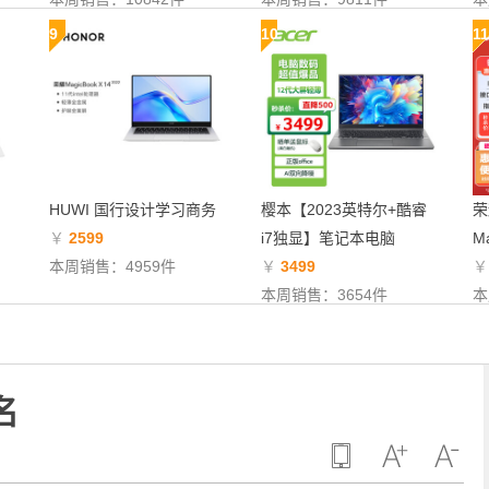
9
10
11
HUWI 国行设计学习商务
樱本【2023英特尔+酷睿
荣
￥
2599
i7独显】笔记本电脑
Ma
本周销售：4959件
￥
3499
本周销售：3654件
本
名