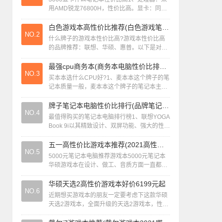
用AMD锐龙76800H，性价比高。显卡：同样
搭载140W RTX3060。屏幕与设计：16英寸
5K屏幕，支持165...
白色游戏本高性价比推荐(白色游戏笔记本)
NO.2
什么牌子的游戏本性价比高?游戏本性价比高
的品牌推荐：联想、华硕、惠普。以下是对这
些品牌性价比的 联想 联想是游戏本市场的重
要参与者，其产品线丰富，覆盖多种价位和...
最强cpu商务本(商务本电脑性价比排行2020)
NO.3
买本本选什么CPU好?1、麦本本这个牌子的笔
记本质量一般，麦本本这个牌子的笔记本主要
是打高性从比，低价格高配置，用来家用是没
有问题的，常用选择小表2就可以了，省...
牌子笔记本电脑性价比排行(品牌笔记本性价比)
NO.4
最值得购买的笔记本电脑排行榜1、联想YOGA
Book 9i以其精致设计、双屏功能、强大的性
能、有源笔支持、8K OLED触摸屏以及高动态
范围视频支持，成为最佳...
五一高性价比游戏本推荐(2021高性价比游戏本推荐)
NO.5
5000元笔记本电脑推荐游戏本5000元笔记本
华硕游戏本在设计、做工、音质方面一直都很
优秀。今天为大家推荐的这款华硕飞行堡垒
FX50JK笔记本是时下关注度很高的...
华硕天选2高性价游戏本好价6199元起
NO.6
近期想买游戏本的朋友一定要考虑下这款华硕
天选2游戏本，全面升级的天选2游戏本，性能
与颜值炸裂的同时，还加入了活灵活现的天选