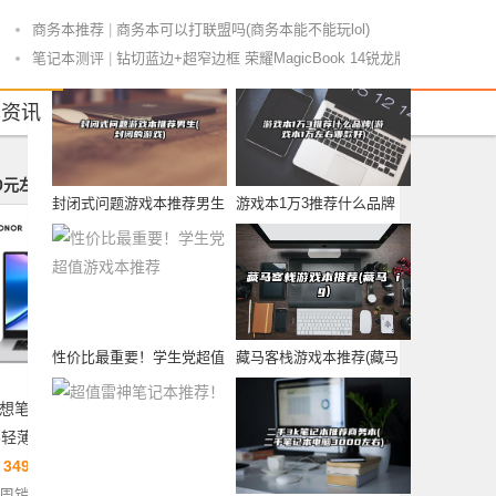
笔记本推荐
商务本推荐
|
商务本可以打联盟吗(商务本能不能玩lol)
笔记本测评
|
钻切蓝边+超窄边框 荣耀MagicBook 14锐龙版评测
笔记本导购
|
笔记本麦克风排名(笔记本麦克风是什么样)
本资讯
手机访问
优惠券
商务本推荐
|
世界杯之余的白色劲爽之选！戴尔G7游戏本直降
笔记本导购
|
女用笔记本排名(女性笔记本电脑排名)
笔记本测评
|
便宜炫酷笔记本电脑怎么样(便宜炫酷笔记本电脑怎么样啊)
00元左右的笔记本排行榜
8000元以上的笔记本排行榜
笔记本测评
|
鸿源笔记本电脑怎么样(鸿源笔记本电脑怎么样值得买吗)
封闭式问题游戏本推荐男生
游戏本1万3推荐什么品牌
(封闭的游戏)
(游戏本1万左右
6
笔记本测评
|
跟惠小微比，智能音箱什么的弱爆了
商务本推荐
|
性能较高的商务本子(高性能商务本排行)
笔记本测评
|
富士通的笔记本好不好用的简单介绍
游戏本推荐
|
游戏本视频剪辑软件推荐(游戏本做视频剪辑怎么样)
笔记本导购
|
苹果笔记本排名榜(苹果笔记本各型号价目表)
性价比最重要！学生党超值
藏马客栈游戏本推荐(藏马
笔记本测评
|
daoker笔记本好不好(达客笔记本)
游戏本推荐
ig)
笔记本测评
|
普顿笔记本电脑怎么样(普顿笔记本电脑怎么样值得买吗)
想笔记本电脑IdeaPad
华硕笔记本电脑 a豆14
游戏本推荐
|
4060华硕游戏本推荐(四十 华硕)
5轻薄本
￥
3099
笔记本导购
|
全球笔记本电脑排名一览表(全球笔记本电脑排名一览表)
￥
3499
本周销售：8222件
商务本推荐
|
包含用商务本玩游戏的词条
周销售：8963件