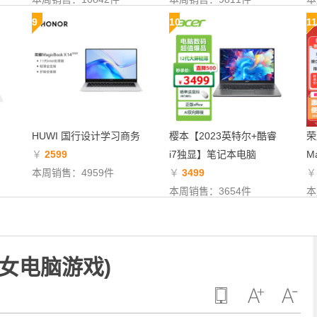
9
10
11
HUWI 国行设计学习商务
樱本【2023英特尔+酷睿
荣
￥
2599
i7独显】笔记本电脑
Ma
本周销售：4959件
￥
3499
本周销售：3654件
本
女电脑游戏)