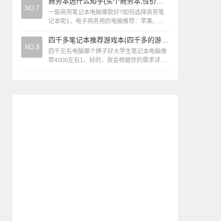
性，虽不陌生，但放...
商务本选什么知乎(买个商务本,性价比高的推荐一下)
NO.7
一般商用笔记本电脑哪款好?如何选择商务笔
记本呢1、电子商务用的电脑推荐：苹果、联
想、戴尔、微软、三星。苹果：苹果的笔记本
电脑系列非常多，功能性也很全面，它毫无
四千多笔记本推荐游戏本(四千多的游戏笔记本电脑哪款性价比高)
NO.8
疑...
四千左右电脑哪个牌子好大学生笔记本电脑推
荐4000左右1、好的，我会根据你的需求详细
推荐几款适合大学生的性价比笔记本电脑。
2、联想 小新Air 14 推荐理由：...