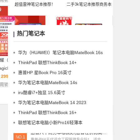
超值雷神笔记本推荐！
二手3k笔记本推荐商务本
笔记本测评
|
出众颜值超高性价比 Redmi G游戏本首发评测
12
(二手笔记本电脑
笔记本导购
|
笔记本每个品牌销量(笔记本销量最好的是什么品牌)
笔记本测评
|
触控新体验 荣耀MagicBook触屏锐龙版评测
热门笔记本
华为（HUAWEI）笔记本电脑MateBook 16s
耀（HONOR）
戴尔（DELL）灵越15Pro
ThinkPad 联想ThinkBook 14+
gicBook V14 2.5K
15.6英寸
惠普HP 星Book Pro 16英寸
￥
2999
￥
3399
华为笔记本电脑MateBook 14s
周销售：3542件
本周销售：3226件
iru酷睿i7+独显 15.6英寸
更多排行榜>>
华为笔记本电脑MateBook 14 2023
性价比高的笔记本
ThinkPad 联想ThinkBook 16+
联想笔记本电脑小新Pro16轻薄本
惠普六千商务本哪款好(惠普性价比高的商务本)
NO.1
惠普战66五代适合工程管理专业吗1、适合。