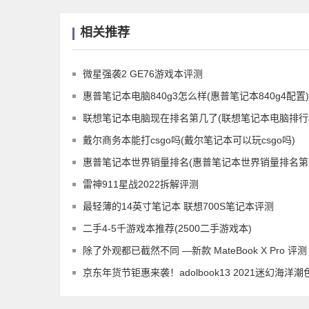
相关推荐
微星强袭2 GE76游戏本评测
惠普笔记本电脑840g3怎么样(惠普笔记本840g4配置)
联想笔记本电脑现在排名第几了(联想笔记本电脑排行榜z
戴尔商务本能打csgo吗(戴尔笔记本可以玩csgo吗)
惠普笔记本世界销量排名(惠普笔记本世界销量排名第
雷神911星战2022拆解评测
最轻薄的14英寸笔记本 联想700S笔记本评测
二手4-5千游戏本推荐(2500二手游戏本)
除了外观都已截然不同 —新款 MateBook X Pro 评测
京东年货节钜惠来袭！adolbook13 2021迷幻海洋潮