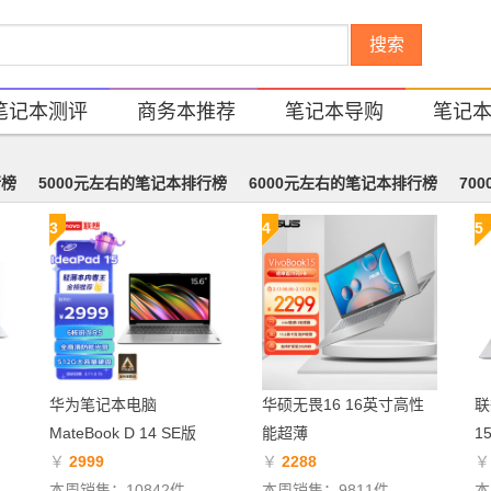
搜索
笔记本测评
商务本推荐
笔记本导购
笔记
行榜
5000元左右的笔记本排行榜
6000元左右的笔记本排行榜
70
3
4
5
华为笔记本电脑
华硕无畏16 16英寸高性
联
MateBook D 14 SE版
能超薄
1
￥
2999
￥
2288
本周销售：10842件
本周销售：9811件
本