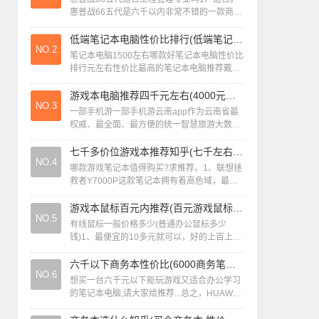
惠普战66五代是六千以内非常不错的一款商务
本，屏幕素质好(选高色域的)，拓展性强，接
口丰富，一流售后，有多种尺寸和配置...
低端笔记本电脑性价比排行(低端笔记本电脑哪个牌子好)
NO.2
笔记本电脑1500左右哪款好笔记本电脑性价比
排行元左右性价比最高的笔记本电脑推荐戴睿
14英寸笔记本和1500元便携手提小主机（需
自行组装或选择类似配置的整机），...
游戏本电脑推荐四千元左右(4000元游戏本电脑性价比2020)
NO.3
一部手机游一部手机游云南app作为云南省最
权威、最全面、最方便的统一智慧旅游大数据
平台，一部手机游云南app是地道的腾讯造，
多项腾讯技术能力都内藏其中。一机游”...
七千多价位游戏本推荐知乎(七千左右游戏本性价比)
NO.4
哪款游戏笔记本值得购买?求推荐。1、联想拯
救者Y7000P这款笔记本拥有着高色域，最窄
的边框，超广的视角是它所拥有的优势，所以
在联想十大游戏笔记本排行榜中是深得...
游戏本鼠标百元内推荐(百元游戏鼠标性价比之王)
NO.5
有线鼠标一般价格多少(普通办公鼠标多少
钱)1、最便宜的10多元就可以，好的上百上
千，100都有，10，300，20块就有了.。2、
都在100元左右，鼠标稍微便宜...
六千以下商务本性价比(6000商务笔记本)
NO.6
想买一台六千元以下能玩游戏又适合办公学习
的笔记本电脑,请大家给推荐...总之，HUAWEI
MateBook 14延承了华为笔记本产品的很多特