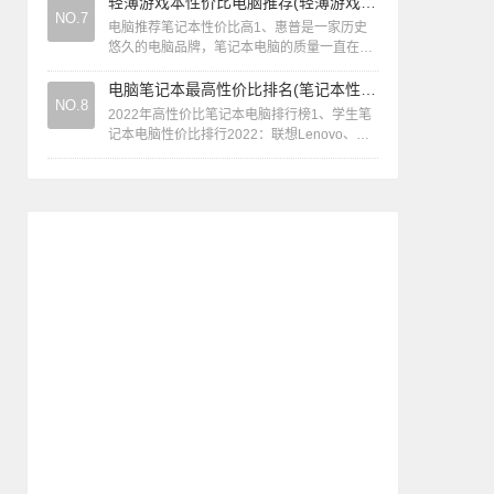
脑，推荐联想拯救者R7000 ...
轻薄游戏本性价比电脑推荐(轻薄游戏本性价比电脑推荐知乎)
NO.7
电脑推荐笔记本性价比高1、惠普是一家历史
悠久的电脑品牌，笔记本电脑的质量一直在市
场中受到广泛认可。惠普笔记本电脑的精良做
工、优秀性能以及出色口碑，让您在选择惠
电脑笔记本最高性价比排名(笔记本性价比最高的一款)
NO.8
普...
2022年高性价比笔记本电脑排行榜1、学生笔
记本电脑性价比排行2022：联想Lenovo、华
硕ASUS、ThinkPad、HP惠普、DELL戴尔。
联想Lenov...