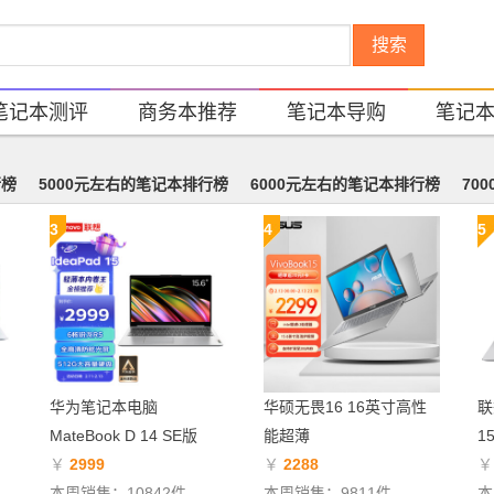
搜索
笔记本测评
商务本推荐
笔记本导购
笔记
行榜
5000元左右的笔记本排行榜
6000元左右的笔记本排行榜
70
3
4
5
华为笔记本电脑
华硕无畏16 16英寸高性
联
MateBook D 14 SE版
能超薄
1
￥
2999
￥
2288
本周销售：10842件
本周销售：9811件
本