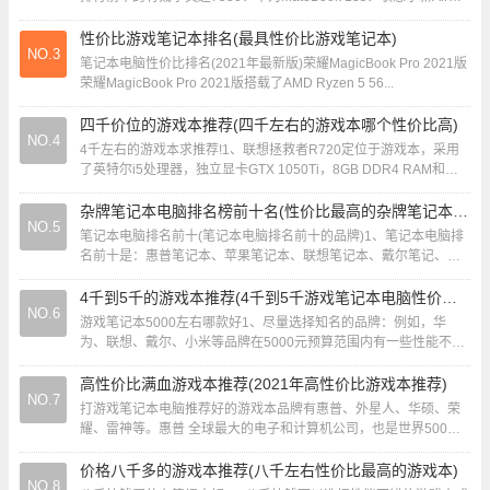
普星13 Air轻薄本锐龙...
性价比游戏笔记本排名(最具性价比游戏笔记本)
NO.3
笔记本电脑性价比排名(2021年最新版)荣耀MagicBook Pro 2021版
荣耀MagicBook Pro 2021版搭载了AMD Ryzen 5 56...
四千价位的游戏本推荐(四千左右的游戏本哪个性价比高)
NO.4
4千左右的游戏本求推荐!1、联想拯救者R720定位于游戏本，采用
了英特尔i5处理器，独立显卡GTX 1050Ti，8GB DDR4 RAM和
128GB SSD+...
杂牌笔记本电脑排名榜前十名(性价比最高的杂牌笔记本电脑排行榜)
NO.5
笔记本电脑排名前十(笔记本电脑排名前十的品牌)1、笔记本电脑排
名前十是：惠普笔记本、苹果笔记本、联想笔记本、戴尔笔记、华
硕笔记本、华为笔记本、三星笔记本、宏碁笔...
4千到5千的游戏本推荐(4千到5千游戏笔记本电脑性价比最高)
NO.6
游戏笔记本5000左右哪款好1、尽量选择知名的品牌：例如，华
为、联想、戴尔、小米等品牌在5000元预算范围内有一些性能不错
的选择。规格合适：根据你的使用需求，选...
高性价比满血游戏本推荐(2021年高性价比游戏本推荐)
NO.7
打游戏笔记本电脑推荐好的游戏本品牌有惠普、外星人、华硕、荣
耀、雷神等。惠普 全球最大的电子和计算机公司，也是世界500强
之一。适合打游戏的笔记本推荐如下：雷神T...
价格八千多的游戏本推荐(八千左右性价比最高的游戏本)
NO.8