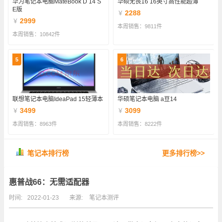
华为笔记本电脑MateBook D 14 S
华硕无畏16 16英寸高性能超薄
E版
2288
￥
2999
￥
本周销售：9811件
本周销售：10842件
5
6
联想笔记本电脑IdeaPad 15轻薄本
华硕笔记本电脑 a豆14
3499
3099
￥
￥
本周销售：8963件
本周销售：8222件
笔记本排行榜
更多排行榜>>
惠普战66：无需适配器
时间:
2022-01-23
来源:
笔记本测评