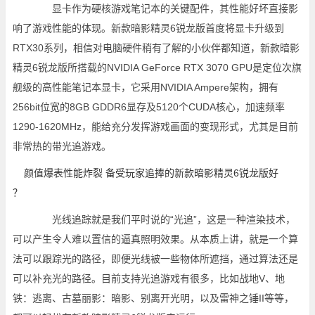
显卡作为硬核游戏笔记本的关键配件，其性能好坏直接影
响了游戏性能的体现。新款暗影精灵6锐龙版首度将显卡升级到
RTX30系列，相信对电脑硬件稍有了解的小伙伴都知道，新款暗影
精灵6锐龙版所搭载的NVIDIA GeForce RTX 3070 GPU是定位次旗
舰级的高性能笔记本显卡，它采用NVIDIA Ampere架构，拥有
256bit位宽的8GB GDDR6显存及5120个CUDA核心，加速频率
1290-1620MHz，能给充分发挥游戏画面的变现形式，尤其是目前
非常热的带光追游戏。
光线追踪就是我们平时说的“光追”，这是一种渲染技术，
可以产生令人难以置信的逼真照明效果。从本质上讲，就是一个算
法可以跟踪光的路径，即便光线被一些物体所遮挡，通过算法还是
可以补充光的路径。目前支持光追游戏有很多，比如战地V、地
铁：逃离、古墓丽影：暗影、别离开光明，以及雷神之锤II等等，