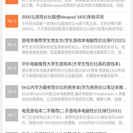
对于很多游戏发烧友来说，选择一款旗舰级游戏本是玩好游戏的必
经之路。不过像Alienware这样的产品虽然各方面都很出色，但就是
价格太过昂贵，导致不少人望而却步。...
3000元高性价比联想Ideapad 340C体验评测
NO.3
今天和大家聊一款性价比超高的15.6英寸笔记本，它的价格只要
2999元，几乎是目前同配置中最便宜的15.6英寸轻薄大屏且窄边框
的笔记本了，而且还是出自大厂之手，...
游戏本推荐学生党女生(学生游戏本电脑性价比排行2021)
NO.4
学生党买轻薄本好还是游戏本好总之，若经常出差或在外办公，轻
薄本是最佳选择；若是重度游戏玩家或需处理大量图形工作，游戏
本更合适。学生党购买游戏本通常比轻薄本更合适...
平价电脑推荐大学生游戏本(大学生性价比高的游戏本)
NO.5
想买笔记本电脑求推荐性价比高的笔记本HP惠普 惠普是1939年创
立于美国的知名计算机和办公设备品牌，主要提供电脑及配件、打
印机、显示屏等产品，产品一直以高性能和...
5k以内华为最有性价比的商务本(华为商务办公笔记本推荐)
NO.6
2021年5000以内笔记本电脑推荐,最好有独显?VivoBook14 X 具备
出色的便携性，让您随身携带也不会感到沉重。推荐人群：自媒体
达人、有一定游戏需求的...
电竞游戏本二手推荐(二手游戏本电脑性价比排行2021)
NO.7
专门打游戏笔记本2千多1、推荐机型吾空凌云X15 国补后约1885
元，搭载AMD R9-6900HX处理器、16GB内存+512GB固态，配备
5K 165Hz电...