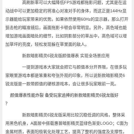
高刷新率可以大幅降低FPS游戏都拖影问题，尤其是在运
动战中可以更加稳定的将准心对准对手的身体，而这正是144Hz显
示器能给玩家带来的优势。如果依然使用60Hz的显示器，那么打开
狙击枪的瞄准镜后，画面拖影卡顿会非常明显。另外，高色域也能
增加游戏画面暗处的细节，比如阴影部分的草丛中，高色域可以增
加草坪的亮度，轻松发现躲在草里面的敌人。
新款暗影精灵6锐龙版颜值爆表 实现全场景应用
一提到游戏本大家就会把它与颜值本分开界限，在很多玩
家眼里游戏本都是笨重和夸张外观的印象，所以说新款暗影精灵6
锐龙版是一款带颜值的硬核游戏本，会让很多玩家眼前一亮。
新款暗影精灵6锐龙版采用比较沉稳低调的风格，整体采
用黑色机身，A面居中搭载惠普暗影精灵蓝绿色渐变LOGO；C面为
金属材质，表面阳极氧化处理工艺，提高了整机的强度及支撑性，