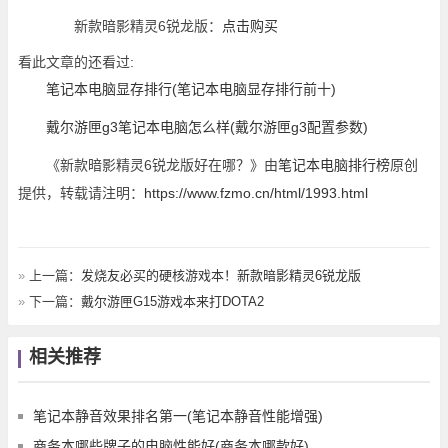
新款暗影精灵6锐龙版：
点击购买
看此文章的还看过:
笔记本电脑显存排行(笔记本电脑显存排行前十)
戴尔游匣g3笔记本电脑怎么样(戴尔游匣g3配置参数)
《新款暗影精灵6锐龙版好在哪？》由
笔记本电脑排行榜
原创
提供，转载请注明：
https://www.fzmo.cn/html/1993.html
»
上一篇：
发烧友必买的硬核游戏本！新款暗影精灵6锐龙版
»
下一篇：
戴尔游匣G15游戏本来打DOTA2
相关推荐
笔记本静音效果排名第一(笔记本静音性能增强)
商务本哪些牌子的电脑性能好(商务本哪款好)