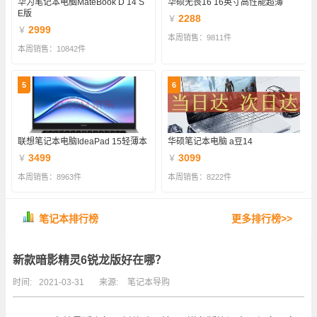
华为笔记本电脑MateBook D 14 S
华硕无畏16 16英寸高性能超薄
E版
2288
￥
2999
￥
本周销售：9811件
本周销售：10842件
5
6
联想笔记本电脑IdeaPad 15轻薄本
华硕笔记本电脑 a豆14
3499
3099
￥
￥
本周销售：8963件
本周销售：8222件
笔记本排行榜
更多排行榜>>
新款暗影精灵6锐龙版好在哪？
时间:
2021-03-31
来源:
笔记本导购