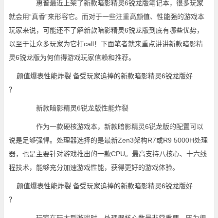
惠普最近上架了新款
暗影
精灵
6
锐龙版
笔记本，很多
玩家
就会用“真香”来形容它。而对于一些注重高
颜值
、
性能
强的游戏本
玩家来说，可能还不了解新款暗影精灵6锐龙版到底有哪些优势，
以至于让众多玩家为它打call！下面笔者就来重点讲讲新款暗影精
灵6锐龙版为何值得游戏玩家信赖和推荐。
新款暗影精灵6锐龙版性能炸裂
作为一款硬核游戏本，新款暗影精灵6锐龙版的配置可以
说是足够强悍。处理器选择的是最新Zen3架构R7或R9 5000H处理
器，也是主要针对游戏推出的一款CPU。最高支持八核心、十六线
程技术，能够充分加速游戏性能，获得更好的游戏体验。