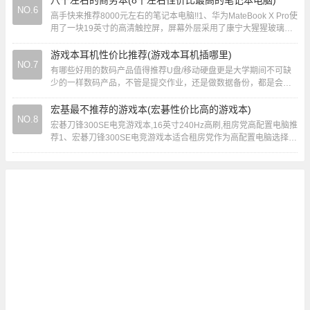
八千左右的商务本(8千左右性价比最高的笔记本电脑)
NO.6
高手快来推荐8000元左右的笔记本电脑!!1、华为MateBook X Pro使
用了一块19英寸的高清触控屏，屏幕外层采用了康宁大猩猩玻璃，
显示器分辨率为300...
游戏本耳机性价比推荐(游戏本耳机插哪里)
NO.7
有哪些好用的数码产品值得推荐U盘/移动硬盘更是大学期间不可缺
少的一样数码产品，不管是提交作业，还是做数据备份，都是会经
常用到。而且有些有些大学大一会不给带笔记本...
宏基最不推荐的游戏本(宏碁性价比高的游戏本)
NO.8
宏碁刀锋300SE电竞游戏本,16英寸240Hz高刷,租房党高配置电脑推
荐1、宏碁刀锋300SE电竞游戏本适合租房党作为高配置电脑选择，
其核心配置、屏幕表现及扩...