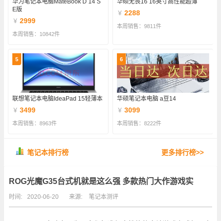
华为笔记本电脑MateBook D 14 S
华硕无畏16 16英寸高性能超薄
E版
2288
￥
2999
￥
本周销售：9811件
本周销售：10842件
5
6
联想笔记本电脑IdeaPad 15轻薄本
华硕笔记本电脑 a豆14
3499
3099
￥
￥
本周销售：8963件
本周销售：8222件
笔记本排行榜
更多排行榜>>
ROG光魔G35台式机就是这么强 多款热门大作游戏实
时间:
2020-06-20
来源:
笔记本测评