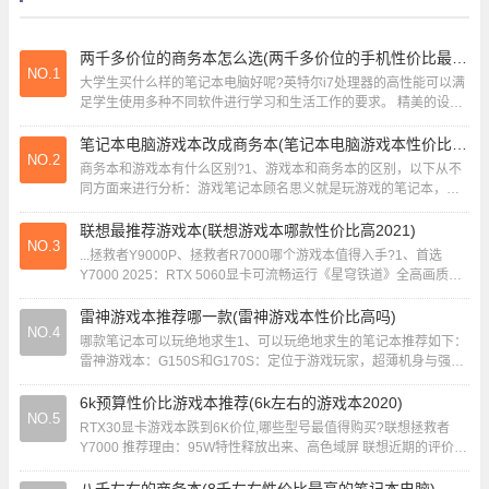
两千多价位的商务本怎么选(两千多价位的手机性价比最高的)
NO.1
大学生买什么样的笔记本电脑好呢?英特尔i7处理器的高性能可以满
足学生使用多种不同软件进行学习和生活工作的要求。 精美的设计
和360°旋转设计非常实用，比如在公交...
笔记本电脑游戏本改成商务本(笔记本电脑游戏本性价比排行)
NO.2
商务本和游戏本有什么区别?1、游戏本和商务本的区别，以下从不
同方面来进行分析：游戏笔记本顾名思义就是玩游戏的笔记本，商
务笔记本是指专门为商务应用设计的笔记本电脑...
联想最推荐游戏本(联想游戏本哪款性价比高2021)
NO.3
...拯救者Y9000P、拯救者R7000哪个游戏本值得入手?1、首选
Y7000 2025：RTX 5060显卡可流畅运行《星穹铁道》全高画质，
180Hz屏幕兼...
雷神游戏本推荐哪一款(雷神游戏本性价比高吗)
NO.4
哪款笔记本可以玩绝地求生1、可以玩绝地求生的笔记本推荐如下：
雷神游戏本：G150S和G170S：定位于游戏玩家，超薄机身与强悍
性能完美平衡，搭载i7处理器和2千...
6k预算性价比游戏本推荐(6k左右的游戏本2020)
NO.5
RTX30显卡游戏本跌到6K价位,哪些型号最值得购买?联想拯救者
Y7000 推荐理由：95W特性释放出来、高色域屏 联想近期的评价可
谓是180度的大变化，尤其是...