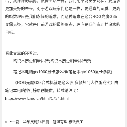
给了我深深的震撼。就像生活一样，我们绝不能安于现状，要追求
更加美好的未来，对于游戏玩家们也是一样，更逼真的画质、更高
的帧数理应是我们永恒的追求，而这种追求在这台ROG光魔G35上
显露无疑，它就是目前游戏的最终形态，理应是我们奋斗并追求的
目标。
看此文章的还看过:
笔记本历史销量排行(笔记本历史销量排行榜)
笔记本电脑gtx1060显卡怎么样(笔记本gtx1060显卡参数)
《ROG光魔G35台式机就是这么强 多款热门大作游戏实》由
笔记本电脑排行榜
原创提供，转载请注明：
https://www.fzmo.cn/html/1734.html
»
上一篇：
华硕灵耀14评测：轻薄有型 极致做工