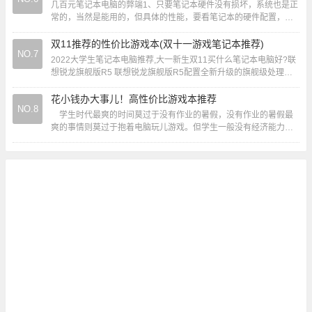
几百元笔记本电脑的弊端1、只要笔记本硬件没有损坏，系统也是正
常的，当然是能用的，但具体的性能，要看笔记本的硬件配置，但
一般打打字，玩玩小游戏应该是没有问题的。2...
双11推荐的性价比游戏本(双十一游戏笔记本推荐)
NO.7
2022大学生笔记本电脑推荐,大一新生双11买什么笔记本电脑好?联
想锐龙旗舰版R5 联想锐龙旗舰版R5配置全新升级的旗舰级处理
器，采用更精细的制程工艺，可以带来...
花小钱办大事儿！高性价比游戏本推荐
NO.8
学生时代最爽的时间莫过于没有作业的暑假，没有作业的暑假最
爽的事情则莫过于抱着电脑玩儿游戏。但学生一般没有经济能力，
选购一款性能强大、价格便宜的游戏本是大...