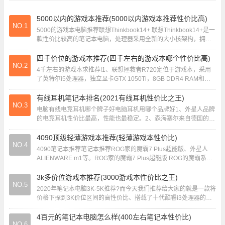
5000以内的游戏本推荐(5000以内游戏本推荐性价比高)
NO.1
5000的游戏本电脑推荐联想Thinkbook14+ 联想Thinkbook14+是一
款性价比较高的笔记本电脑，处理器采用全新的大小核架构，拥有
多核性能，功耗可...
四千价位的游戏本推荐(四千左右的游戏本哪个性价比高)
NO.2
4千左右的游戏本求推荐!1、联想拯救者R720定位于游戏本，采用
了英特尔i5处理器，独立显卡GTX 1050Ti，8GB DDR4 RAM和
128GB SSD+...
有线耳机笔记本排名(2021有线耳机性价比之王)
NO.3
电脑有线电竞耳机哪个牌子好电脑耳机用哪个品牌好1、外星人品牌
的电竞耳机性价比最高，性能也最稳定。2、森海塞尔来自德国的品
牌，可以这么理解，做耳机他是最专业的，也...
4090顶级轻薄游戏本推荐(轻薄游戏本性价比)
NO.4
4090笔记本推荐笔记本推荐ROG家的魔霸7 Plus超能版、外星人
ALIENWARE m1等。ROG家的魔霸7 Plus超能版 ROG的魔霸系列
的定位一直都是...
3k多价位游戏本推荐(3000游戏本性价比之王)
NO.5
2020年笔记本电脑3K-5K推荐?而今天我们推荐给大家的就是一款将
价格下探到3K价位区间的高性价比、搭载了十代酷睿i3处理器的轻
薄本——联想IdeaPad14...
4百元的笔记本电脑怎么样(400左右笔记本性价比)
NO.6