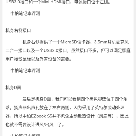
USB3.0接口和一个Mini HDMI接口，电源接口位于左侧。
机身右侧接口
机身右侧提供了一个MicroSD读卡器、3.5mm耳机麦克风
二合一接口以及一个USB2.0接口。虽然接口不多，但可以满足家庭
用户接驳鼠标以及外置设备的需要。
机身D面
最后是机身D面，我们可以看到四个黑色脚垫位于四个角
落，扬声器出声孔放在了左右两侧，因为采用了英特尔凌动处理
器，所以中柏EZbook S5并不包含主动散热设计（风扇等），因此
也就不需要设计进风/出风口了。