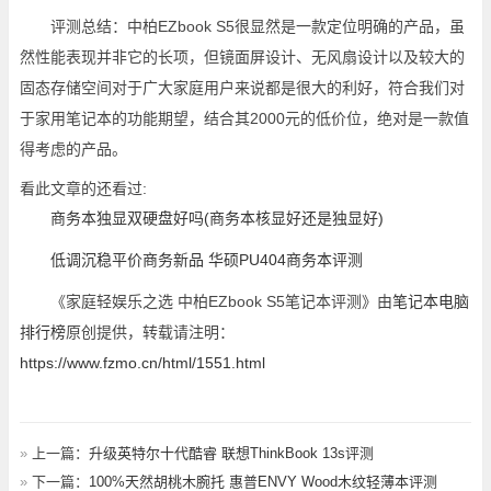
评测总结：中柏EZbook S5很显然是一款定位明确的产品，虽
然性能表现并非它的长项，但镜面屏设计、无风扇设计以及较大的
固态存储空间对于广大家庭用户来说都是很大的利好，符合我们对
于家用笔记本的功能期望，结合其2000元的低价位，绝对是一款值
得考虑的产品。
看此文章的还看过:
商务本独显双硬盘好吗(商务本核显好还是独显好)
低调沉稳平价商务新品 华硕PU404商务本评测
《家庭轻娱乐之选 中柏EZbook S5笔记本评测》由
笔记本电脑
排行榜
原创提供，转载请注明：
https://www.fzmo.cn/html/1551.html
»
上一篇：
升级英特尔十代酷睿 联想ThinkBook 13s评测
»
下一篇：
100%天然胡桃木腕托 惠普ENVY Wood木纹轻薄本评测