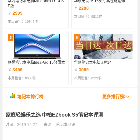
华为笔记本电脑MateBook D 14 S
华硕无畏16 16英寸高性能超薄
E版
2288
￥
2999
￥
本周销售：9811件
本周销售：10842件
5
6
联想笔记本电脑IdeaPad 15轻薄本
华硕笔记本电脑 a豆14
3499
3099
￥
￥
本周销售：8963件
本周销售：8222件
笔记本排行榜
更多排行榜>>
家庭轻娱乐之选 中柏EZbook S5笔记本评测
时间:
2019-12-27
来源:
笔记本测评