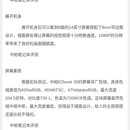
展开机身
展开机身后可以看到B面的14英寸屏幕搭配了8mm窄边框
设计，镜面屏处理让屏幕的视觉观感十分明艳通透，1080P的分辨
率带来了良好的画面细腻度。
屏幕素质
根据实际测试，中柏EZbook S5的屏幕非广色域，具体色
域表现为63%sRGB、45%NTSC、47%AdobeRGB，最大亮度
204.5尼特，对比度730:1，色温为7200K冷色调。这块屏幕虽然色
域中规中矩，最大亮度偏低，但得益于镜面设计，给人的主观观感
还是比较不错的。