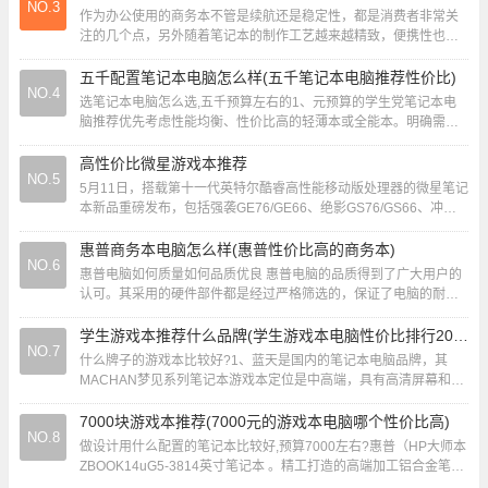
NO.3
作为办公使用的商务本不管是续航还是稳定性，都是消费者非常关
注的几个点，另外随着笔记本的制作工艺越来越精致，便携性也成
为了商务本的一大卖点，而作为全球顶尖的资通讯...
五千配置笔记本电脑怎么样(五千笔记本电脑推荐性价比)
NO.4
选笔记本电脑怎么选,五千预算左右的1、元预算的学生党笔记本电
脑推荐优先考虑性能均衡、性价比高的轻薄本或全能本。明确需求
学习场景：文档处理、网课、编程等需求，侧...
高性价比微星游戏本推荐
NO.5
5月11日，搭载第十一代英特尔酷睿高性能移动版处理器的微星笔记
本新品重磅发布，包括强袭GE76/GE66、绝影GS76/GS66、冲锋
坦克Pro GP76/GP...
惠普商务本电脑怎么样(惠普性价比高的商务本)
NO.6
惠普电脑如何质量如何品质优良 惠普电脑的品质得到了广大用户的
认可。其采用的硬件部件都是经过严格筛选的，保证了电脑的耐用
性和稳定性。同时，惠普在产品设计上也注重细...
学生游戏本推荐什么品牌(学生游戏本电脑性价比排行2020)
NO.7
什么牌子的游戏本比较好?1、蓝天是国内的笔记本电脑品牌，其
MACHAN梦见系列笔记本游戏本定位是中高端，具有高清屏幕和强
大的GPU性能。蓝天游戏本电脑的特点是价...
7000块游戏本推荐(7000元的游戏本电脑哪个性价比高)
NO.8
做设计用什么配置的笔记本比较好,预算7000左右?惠普（HP大师本
ZBOOK14uG5-3814英寸笔记本 。精工打造的高端加工铝合金笔记
本，紧凑时尚的设计，轻...