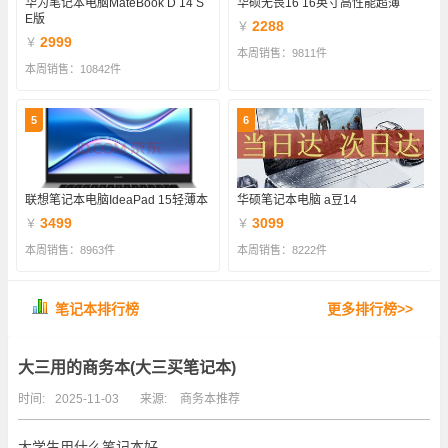
华为笔记本电脑MateBook D 14 S
华硕无畏16 16英寸高性能超薄
E版
2288
￥
2999
￥
本周销售：9811件
本周销售：10842件
5
6
联想笔记本电脑IdeaPad 15轻薄本
华硕笔记本电脑 a豆14
3499
3099
￥
￥
本周销售：8963件
本周销售：8222件
笔记本排行榜
更多排行榜>>
大三用的商务本(大三买笔记本)
时间:
2025-11-03
来源:
商务本推荐
大学生用什么笔记本好