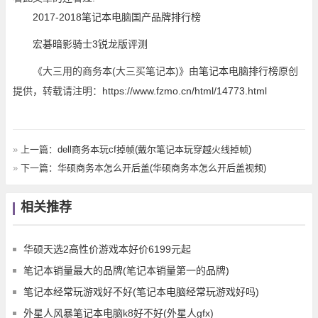
2017-2018笔记本电脑国产品牌排行榜
宏碁暗影骑士3锐龙版评测
《大三用的商务本(大三买笔记本)》由
笔记本电脑排行榜
原创
提供，转载请注明：
https://www.fzmo.cn/html/14773.html
»
上一篇：
dell商务本玩cf掉帧(戴尔笔记本玩穿越火线掉帧)
»
下一篇：
华硕商务本怎么开后盖(华硕商务本怎么开后盖视频)
相关推荐
华硕天选2高性价游戏本好价6199元起
笔记本销量最大的品牌(笔记本销量第一的品牌)
笔记本经常玩游戏好不好(笔记本电脑经常玩游戏好吗)
外星人风暴笔记本电脑k8好不好(外星人gfx)