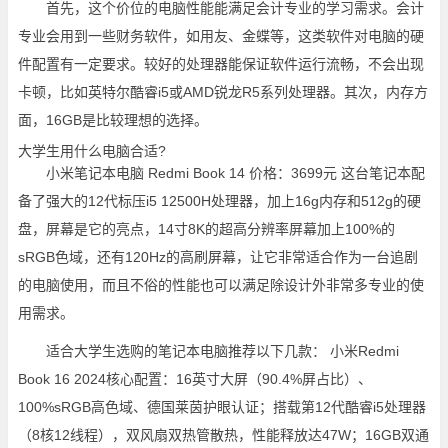
首先，这个价位的电脑性能能满足会计专业的学习需求。会计
专业会用到一些财务软件，如用友、金蝶等，这类软件对电脑的硬
件配置有一定要求。较好的处理器能保证软件运行流畅，不会出现
卡顿，比如英特尔酷睿i5或AMD锐龙R5系列处理器。其次，内存方
面，16GB是比较理想的选择。
大学生用什么电脑合适?
小米笔记本电脑 Redmi Book 14 价格：3699元 这台笔记本配
备了强大的12代标压i5 12500H处理器，加上16g内存和512g的硬
盘，屏幕是它的亮点，14寸8K的超高分辨率屏幕加上100%的
sRGB色域，还有120Hz的高刷屏幕，让它非常适合作为一台追剧
的电脑使用，而且不俗的性能也可以满足除设计外非常多专业的使
用需求。
适合大学生选购的笔记本电脑推荐以下几款： 小米Redmi
Book 16 2024核心配置：16英寸大屏（90.4%屏占比）、
100%sRGB高色域、德国莱茵护眼认证；搭载第12代酷睿i5处理器
（8核12线程），双风扇双热管散热，性能释放达47W；16GB双通