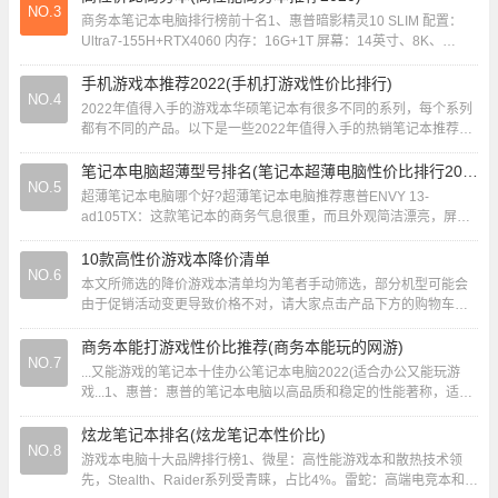
NO.3
商务本笔记本电脑排行榜前十名1、惠普暗影精灵10 SLIM 配置：
Ultra7-155H+RTX4060 内存：16G+1T 屏幕：14英寸、8K、
120Hz ...
手机游戏本推荐2022(手机打游戏性价比排行)
NO.4
2022年值得入手的游戏本华硕笔记本有很多不同的系列，每个系列
都有不同的产品。以下是一些2022年值得入手的热销笔记本推荐：-
轻薄本系列：华硕无双、华硕无畏Pr...
笔记本电脑超薄型号排名(笔记本超薄电脑性价比排行2020)
NO.5
超薄笔记本电脑哪个好?超薄笔记本电脑推荐惠普ENVY 13-
ad105TX：这款笔记本的商务气息很重，而且外观简洁漂亮，屏幕
素质也好，i5-8250U/8G/3...
10款高性价游戏本降价清单
NO.6
本文所筛选的降价游戏本清单均为笔者手动筛选，部分机型可能会
由于促销活动变更导致价格不对，请大家点击产品下方的购物车自
行核对购买，如发现活动结束＼涨价等现象，可再...
商务本能打游戏性价比推荐(商务本能玩的网游)
NO.7
...又能游戏的笔记本十佳办公笔记本电脑2022(适合办公又能玩游
戏...1、惠普：惠普的笔记本电脑以高品质和稳定的性能著称，适合
商务和日常使用。戴尔：戴尔提供...
炫龙笔记本排名(炫龙笔记本性价比)
NO.8
游戏本电脑十大品牌排行榜1、微星：高性能游戏本和散热技术领
先，Stealth、Raider系列受青睐，占比4%。雷蛇：高端电竞本和