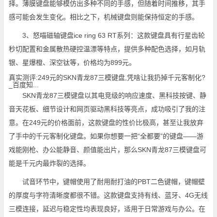
择。薄膜键盘能够模仿出多种不同的手感，但随着时间推移，其手
感可能会发生变化。相比之下，机械键盘则能保持恒定的手感。
3、怒喵磁轴键盘ice ring 63 RT系列：这款键盘具有行星齿轮
秒切配置和金属散热硬控温漂等特点，提供多种配色选择，如月轨
银、星爆橙、深空钛等，价格均为899元。
真实测评:249元的SKN青龙87三模键盘,凭啥让我扔掉千元客制化?
_百度知...
SKN青龙87三模键盘以其电竞级的响应速度、黑科技按键、静
音天花板、细节设计和网页驱动黑科技等亮点，成功吸引了我的注
意。在249元的价格面前，这款键盘的性价比极高，甚至让我放弃
了手中的千元客制化键盘。如果你想要一把“全都要”的键盘——游
戏能刚枪、办公能静音、颜值能出片，那么SKN青龙87三模键盘可
能是千元内最炸裂的选择。
试音环节中，键帽使用了耐用耐打油的PBT二色键帽，键帽壁
的厚度与字符清晰度都很不错。这款键盘支持有线、蓝牙、4G无线
三模连接，延迟与稳定性均表现良好，适用于日常游戏与办公。在