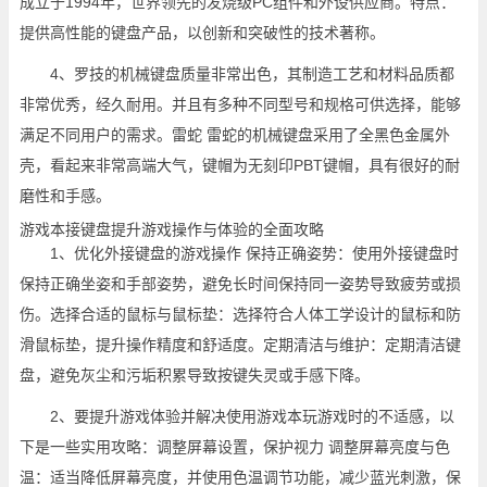
成立于1994年，世界领先的发烧级PC组件和外设供应商。特点：
提供高性能的键盘产品，以创新和突破性的技术著称。
4、罗技的机械键盘质量非常出色，其制造工艺和材料品质都
非常优秀，经久耐用。并且有多种不同型号和规格可供选择，能够
满足不同用户的需求。雷蛇 雷蛇的机械键盘采用了全黑色金属外
壳，看起来非常高端大气，键帽为无刻印PBT键帽，具有很好的耐
磨性和手感。
游戏本接键盘提升游戏操作与体验的全面攻略
1、优化外接键盘的游戏操作 保持正确姿势：使用外接键盘时
保持正确坐姿和手部姿势，避免长时间保持同一姿势导致疲劳或损
伤。选择合适的鼠标与鼠标垫：选择符合人体工学设计的鼠标和防
滑鼠标垫，提升操作精度和舒适度。定期清洁与维护：定期清洁键
盘，避免灰尘和污垢积累导致按键失灵或手感下降。
2、要提升游戏体验并解决使用游戏本玩游戏时的不适感，以
下是一些实用攻略：调整屏幕设置，保护视力 调整屏幕亮度与色
温：适当降低屏幕亮度，并使用色温调节功能，减少蓝光刺激，保