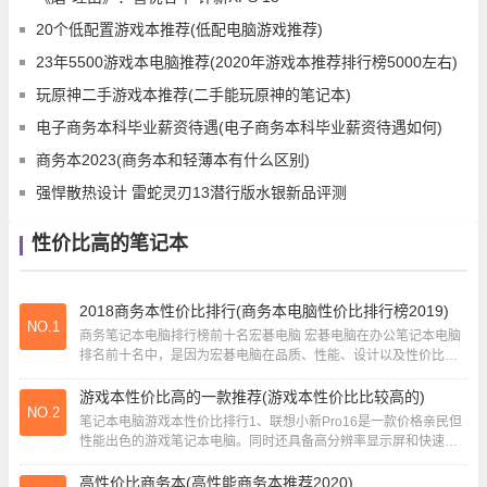
20个低配置游戏本推荐(低配电脑游戏推荐)
23年5500游戏本电脑推荐(2020年游戏本推荐排行榜5000左右)
玩原神二手游戏本推荐(二手能玩原神的笔记本)
电子商务本科毕业薪资待遇(电子商务本科毕业薪资待遇如何)
商务本2023(商务本和轻薄本有什么区别)
强悍散热设计 雷蛇灵刃13潜行版水银新品评测
性价比高的笔记本
2018商务本性价比排行(商务本电脑性价比排行榜2019)
NO.1
商务笔记本电脑排行榜前十名宏碁电脑 宏碁电脑在办公笔记本电脑
排名前十名中，是因为宏碁电脑在品质、性能、设计以及性价比等
方面表现突出，受到了广大用户的青睐。 苹果...
游戏本性价比高的一款推荐(游戏本性价比比较高的)
NO.2
笔记本电脑游戏本性价比排行1、联想小新Pro16是一款价格亲民但
性能出色的游戏笔记本电脑。同时还具备高分辨率显示屏和快速的
存储设备，它搭载了英特尔的第11代酷睿...
高性价比商务本(高性能商务本推荐2020)