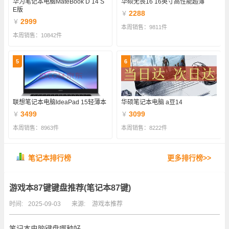
华为笔记本电脑MateBook D 14 S
华硕无畏16 16英寸高性能超薄
E版
2288
￥
2999
￥
本周销售：9811件
本周销售：10842件
5
6
联想笔记本电脑IdeaPad 15轻薄本
华硕笔记本电脑 a豆14
3499
3099
￥
￥
本周销售：8963件
本周销售：8222件
笔记本排行榜
更多排行榜>>
游戏本87键键盘推荐(笔记本87键)
时间:
2025-09-03
来源:
游戏本推荐
笔记本电脑键盘哪种好