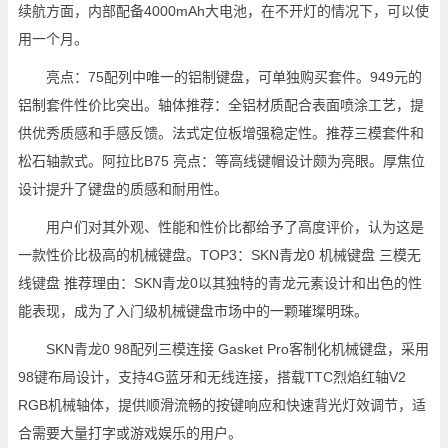
续航方面，内部配备4000mAh大电池，在不开灯的情况下，可以使
用一个月。
亮点：75配列中唯一的铝制键盘，可单独购买套件。949元的
铝制套件性价比突出。轴体推荐：全铝材质配合表面喷涂工艺，提
供优秀质感和手感反馈。法式定位板增强稳定性。推荐三模套件和
松石轴款式。阿拉比B75 亮点：等高线键帽设计颇为亮眼。厚焦位
设计提升了键盘的质感和耐用性。
用户们对其外观、性能和性价比都给予了高度评价，认为这是
一款性价比极高的机械键盘。TOP3：SKN青龙0 机械键盘 三模无
线键盘 推荐理由：SKN青龙0以其独特的青龙元素设计和出色的性
能表现，成为了入门级机械键盘市场中的一颗璀璨明珠。
SKN青龙0 98配列三模连接 Gasket Pro客制化机械键盘，采用
98键布局设计，支持4G蓝牙和无线连接，搭载TTC烈焰红轴V2
RGB机械轴体，提供顺滑流畅的按键响应和快速背光灯效调节，适
合需要大量打字或游戏娱乐的用户。