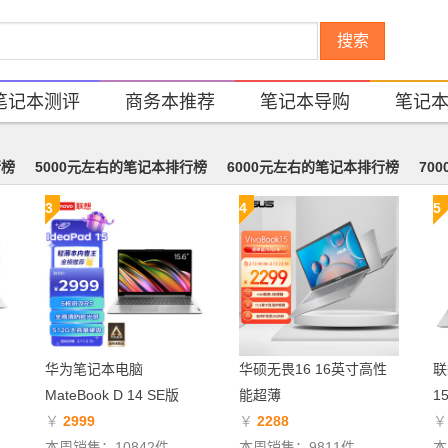
搜索
笔记本测评
商务本推荐
笔记本导购
笔记
行榜
5000元左右的笔记本排行榜
6000元左右的笔记本排行榜
70
3
4
5
华为笔记本电脑
华硕无畏16 16英寸高性
联
MateBook D 14 SE版
能超薄
1
￥
2999
￥
2288
本周销售：10842件
本周销售：9811件
本