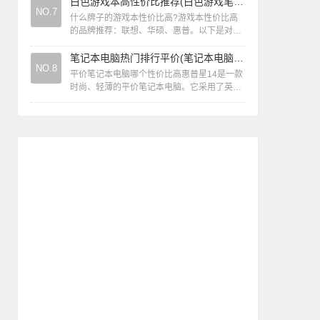
（Alienware）、华硕（ASUS）、微星
白色游戏本高性价比推荐(白色游戏笔记本)
NO.7
（MS...
什么牌子的游戏本性价比高?游戏本性价比高
的品牌推荐：联想、华硕、惠普。以下是对这
些品牌性价比的 联想 联想是游戏本市场的重
要参与者，其产品线丰富，覆盖多种价位和...
笔记本电脑热门排行平价(笔记本电脑排名前十性价比)
NO.8
平价笔记本电脑哪个性价比高惠普星14是一款
时尚、轻薄的平价笔记本电脑。它采用了英特
尔酷睿i5-1035G1处理器、8GB内存、512GB
固态硬盘和MX350独立...