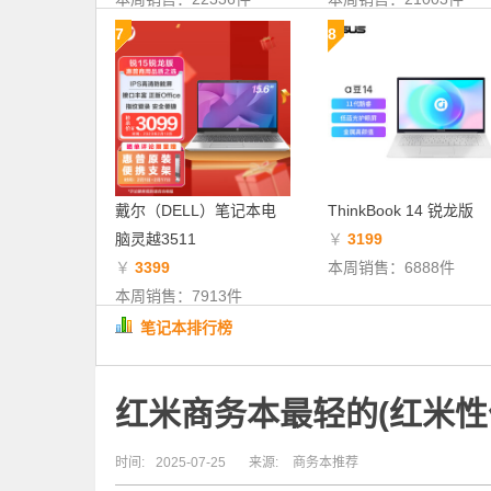
7
8
戴尔（DELL）笔记本电
ThinkBook 14 锐龙版
脑灵越3511
￥
3199
￥
3399
本周销售：6888件
本周销售：7913件
笔记本排行榜
红米商务本最轻的(红米性
时间:
2025-07-25
来源:
商务本推荐