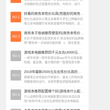
式电脑的优点是散热比较快，内存大，运行速
度快，缺点是占用空间比较大；笔记本的优点
是携带方便，可随时办公，缺点配置偏低。
好看的商务本性价比高(性能好的商务本推荐)
NO.2
台...
性价比高的办公笔记本推荐大学生口碑最好的
笔记本电脑戴尔本来就是做商务电脑的，这款
笔记本最受欢迎的原因尤其是7mm窄边框设
计，可以说初代燃7000是窄边框普及浪潮...
商务本子收纳推荐便宜的(商务本性价比高的牌子)
NO.3
实在不想用单位配发的本子,有没有好的品牌推
荐?要有有一点收纳功能的那...1、我也是喜欢
收集一些小贴纸，随时就会在包里准备比心品
牌的集成式活页收纳本，这个本子我...
游戏本电脑推荐四千元左右(4000元游戏本电脑性价比2020)
NO.4
一部手机游一部手机游云南app作为云南省最
权威、最全面、最方便的统一智慧旅游大数据
平台，一部手机游云南app是地道的腾讯造，
多项腾讯技术能力都内藏其中。一机游”...
2018年最新2500元左右性价比高的游戏本排行榜
NO.5
随着笔记本性能的不断提升，基本上所有的游
戏都能很好运行，当然你要追求超高画质和效
果那就另说。对于游戏党来说，游戏本的的轻
便易携，随时随地都能畅玩显然是最佳的选
游戏本推荐配置哪个好(游戏本什么配置性价比最高)
NO.6
择...
什么品牌的笔记本电脑配置比较好且适合游
戏?目前市场上适合玩游戏的笔记本电脑品牌
较多，其中较为知名的包括外星人