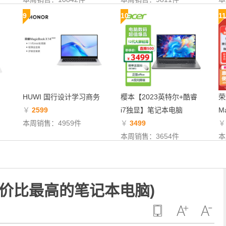
9
10
11
HUWI 国行设计学习商务
樱本【2023英特尔+酷睿
荣
￥
2599
i7独显】笔记本电脑
Ma
本周销售：4959件
￥
3499
本周销售：3654件
本
价比最高的笔记本电脑)