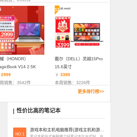
笔记本导购
|
32款新品齐发！英特尔十代酷睿桌面级处理器详解
12
笔记本导购
|
所有笔记本销量排名前十(笔记本销售量排行榜2020)
笔记本测评
|
笔记本赛扬j3455好不好(赛扬j3455评测)
耀（HONOR）
戴尔（DELL）灵越15Pro
gicBook V14 2.5K
15.6英寸
￥
2999
￥
3399
周销售：3542件
本周销售：3226件
更多排行榜>>
性价比高的笔记本
游戏本和主机电脑推荐(游戏主机和游戏本哪个性价比高)
NO.1
笔记本和台式电脑哪个好笔记本比台式好。台