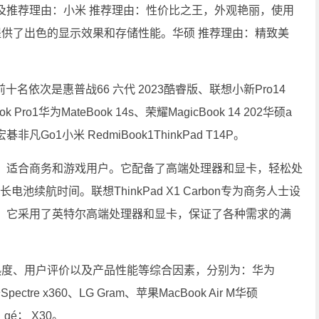
及推荐理由：小米 推荐理由：性价比之王，外观艳丽，使用
提供了出色的显示效果和存储性能。华硕 推荐理由：精致美
十名依次是惠普战66 六代 2023酷睿版、联想小新Pro14
 Pro1华为MateBook 14s、荣耀MagicBook 14 202华硕a
2宏碁非凡Go1小米 RedmiBook1ThinkPad T14P。
著称，适合商务和游戏用户。它配备了高端处理器和显卡，轻松处
池续航时间。联想ThinkPad X1 Carbon专为商务人士设
。它采用了英特尔高端处理器和显卡，保证了各种需求的满
热度、用户评价以及产品性能等综合因素，分别为：华为
pectre x360、LG Gram、苹果MacBook Air M华硕
；gé； X30。