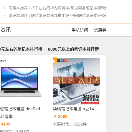
商务本推荐
|
八千左右的华为商务本(华为商务笔记本哪款最好)
笔记本测评
|
联想笔记本外部做工好不好(联想笔记本外壳是不是金属的)
笔记本测评
|
华为笔记本电脑修图怎么样(华为笔记本 修图)
本资讯
手机访问
优惠券
笔记本测评
|
ThinkPad X1 Carbon 2022评测
笔记本导购
|
护理考研笔记本排名(护理考研买什么书比较好)
笔记本测评
|
普顿笔记本电脑怎么样(普顿笔记本电脑怎么样值得买吗)
00元左右的笔记本排行榜
8000元以上的笔记本排行榜
游戏本推荐
|
新恋爱游戏本推荐(新恋爱小说)
6
笔记本导购
|
Windows官方用U盘装系统,不用当心后门了
商务本推荐
|
商务本适合视觉传达(视觉传达专业买什么配置笔记本)
笔记本导购
|
最贵的超级品牌笔记本排名(目前最贵笔记本)
笔记本测评
|
机械革命深海泰坦X6Ti金甲版深度评测
笔记本测评
|
锐龙r7笔记本电脑好不好(锐龙r7系列笔记本)
游戏本推荐
|
戴尔i7游戏本推荐(戴尔游戏本2021哪款性价比高)
游戏本推荐
|
最烫的游戏本推荐(不烫的游戏本)
想笔记本电脑IdeaPad
华硕笔记本电脑 a豆14
商务本推荐
|
商务本没性能为什么还贵(商务本配置不高为什么贵)
5轻薄本
￥
3099
商务本推荐
|
联想粉色笔记本商务本推荐(联想yoga粉色)
￥
3499
本周销售：8222件
笔记本导购
|
笔记本速度排名(笔记本速度排名怎么看)
周销售：8963件