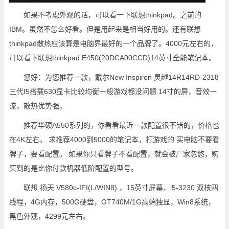
如果不考虑外观的话，可以看一下联想thinkpad。之前的
IBM。虽然不怎么好看。但是用起来是相当好用的。还有联想
thinkpad散热应该算是电脑界最好的一个品牌了。4000元左右的，
可以看下联想thinkpad E450(20DCA00CCD)14英寸全能笔记本。
您好：为您推荐一款，戴尔New Inspiron 灵越14R14RD-2318
三代I5搭载630显卡比较均衡一般游戏都没问题 14寸的屏，音效一
流，散热优势强。
推荐华硕A550系列的，你看看最近一款配置很不错的，价格也
在4K左右。 求推荐4000到5000的笔记本，打游戏的 买电脑不要看
牌子，要看配置。 如果你只看牌子不看配置，就会被厂家忽悠，购
买到的是比你付款机器低阶配置的型号。
联想 扬天 V580c-IFI(L/WIN8) ，15英寸屏幕，i5-3230 双核四
线程，4G内存，500G硬盘，GT740M/1G高端独显，Win8系统，
黑色外观，4299元左右。