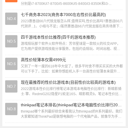
分别是i7-8700K/i7-8700/i5-8600K/i5-8400/i3-8350K和i3-...
七千商务本2023(商务本7000左右性价比最高的)
NO.4
2023惠普战66六代锐龙版怎么样,值得买吗,性价比高吗?惠普战66六
代测评...1、小结与不足；/虽然惠普战66六代锐龙版在商务场景下表
现出色，但19mm的厚...
四千游戏本性价比推荐(四千的游戏本推荐)
NO.5
游戏陪玩那个软件火软件特点：芳邻星球是一款较火的社交APP，
它为用户提供游戏技能分享服务，包括约会陪玩、时间出租、视频
聊天、兴趣交友、礼物打赏等功能。在游戏方面...
高性价轻薄本仅需4999元
NO.6
又到了一年一度的618年中大促了，很多平时舍不得买买买的大件都
可以下手了，比如：如果你想趁机入手一台高性价轻薄本来提升工
作效率或是丰富自己的休闲生活的话，那笔者...
现在最推荐的性价比游戏本(目前性价比较高的游戏本)
NO.7
2022游戏本性价比排行榜笔记本游戏本电脑性价比排行：新暗影骑
士·擎、RedmiG202隐星P1蛟龙16S、暗影精灵9。笔记本性价比
2022十大排名如下：NO1...
thinkpad笔记本排名(thinkpad笔记本电脑性价比排行2020)
NO.8
thinkpad哪个系列最好综合来看我认为thinkpad的R系列最好。我们
大家都知道ThinkPad是联想电脑的一个代电脑产品，就像华为手机
有mate系列和p...