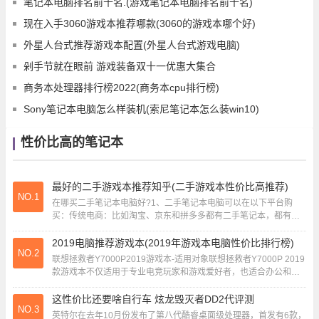
笔记本电脑排名前十名.(游戏笔记本电脑排名前十名)
现在入手3060游戏本推荐哪款(3060的游戏本哪个好)
外星人台式推荐游戏本配置(外星人台式游戏电脑)
剁手节就在眼前 游戏装备双十一优惠大集合
商务本处理器排行榜2022(商务本cpu排行榜)
Sony笔记本电脑怎么样装机(索尼笔记本怎么装win10)
性价比高的笔记本
最好的二手游戏本推荐知乎(二手游戏本性价比高推荐)
NO.1
在哪买二手笔记本电脑好?1、二手笔记本电脑可以在以下平台购
买：传统电商：比如淘宝、京东和拼多多都有二手笔记本，都有一
定的售后保障，但建议选择淘宝购买，因为京东的...
2019电脑推荐游戏本(2019年游戏本电脑性价比排行榜)
NO.2
联想拯救者Y7000P2019游戏本-适用对象联想拯救者Y7000P 2019
款游戏本不仅适用于专业电竞玩家和游戏爱好者，也适合办公和娱
乐使用。屏幕清晰明亮，长...
这性价比还要啥自行车 炫龙毁灭者DD2代评测
NO.3
英特尔在去年10月份发布了第八代酷睿桌面级处理器，首发有6款，