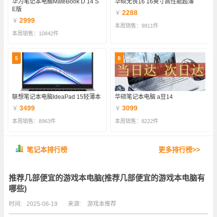
华为笔记本电脑MateBook D 14 S
华硕无畏16 16英寸高性能超薄
E版
2288
￥
2999
￥
本周销售：9811件
本周销售：10842件
5
6
联想笔记本电脑IdeaPad 15轻薄本
华硕笔记本电脑 a豆14
3499
3099
￥
￥
本周销售：8963件
本周销售：8222件
笔记本排行榜
更多排行榜>>
推荐几部便宜的游戏本电脑(推荐几部便宜的游戏本电脑有
哪些)
时间:
2025-06-19
来源:
游戏本推荐