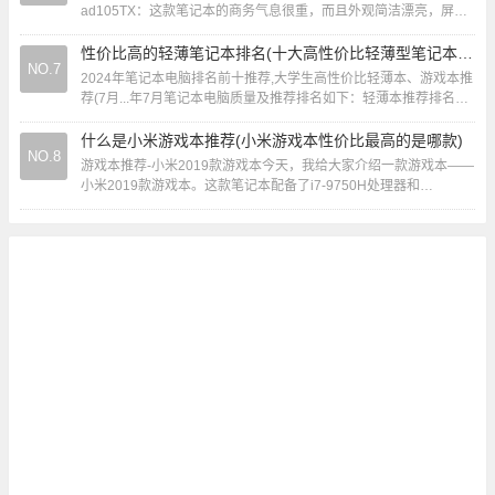
ad105TX：这款笔记本的商务气息很重，而且外观简洁漂亮，屏幕
素质也好，i5-8250U/8G/3...
性价比高的轻薄笔记本排名(十大高性价比轻薄型笔记本电脑值得买排行榜)
NO.7
2024年笔记本电脑排名前十推荐,大学生高性价比轻薄本、游戏本推
荐(7月...年7月笔记本电脑质量及推荐排名如下：轻薄本推荐排名：
机械革命无界14X：搭载高性能...
什么是小米游戏本推荐(小米游戏本性价比最高的是哪款)
NO.8
游戏本推荐-小米2019款游戏本今天，我给大家介绍一款游戏本——
小米2019款游戏本。这款笔记本配备了i7-9750H处理器和
RTX2060显卡，拥有六核十二线...