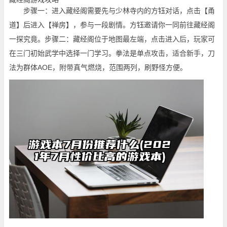
步骤一：进入藏经阁需要先与少林寺内的方钰对话，点击【甬
道】后进入【禅房】，参与一段剧情。方钰邀请你一同前往藏经阁
一探究竟。步骤二：藏经阁位于地图最左端，点击进入后，玩家可
在三门初始武学中选择一门学习。拳法是单点攻击，适合新手，刀
法为群体AOE，附带真气燃烧，范围两列，刷野怪方便。