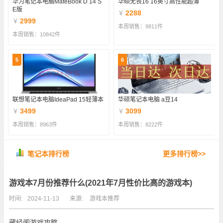
华为笔记本电脑MateBook D 14 S
华硕无畏16 16英寸高性能超薄
E版
2288
￥
2999
￥
本周销售：9811件
本周销售：10842件
5
6
联想笔记本电脑IdeaPad 15轻薄本
华硕笔记本电脑 a豆14
3499
3099
￥
￥
本周销售：8963件
本周销售：8222件
笔记本排行榜
更多排行榜>>
游戏本7月份推荐什么(2021年7月性价比高的游戏本)
时间:
2024-11-13
来源:
游戏本推荐
藏经阁游戏攻略