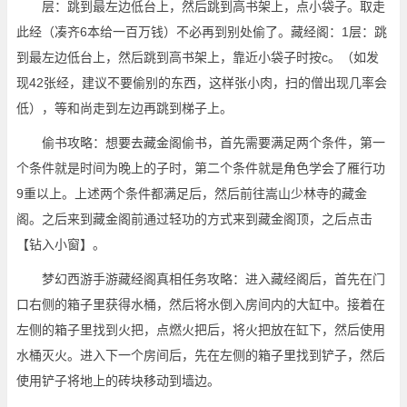
层：跳到最左边低台上，然后跳到高书架上，点小袋子。取走
此经（凑齐6本给一百万钱）不必再到别处偷了。藏经阁：1层：跳
到最左边低台上，然后跳到高书架上，靠近小袋子时按c。（如发
现42张经，建议不要偷别的东西，这样张小肉，扫的僧出现几率会
低），等和尚走到左边再跳到梯子上。
偷书攻略：想要去藏金阁偷书，首先需要满足两个条件，第一
个条件就是时间为晚上的子时，第二个条件就是角色学会了雁行功
9重以上。上述两个条件都满足后，然后前往嵩山少林寺的藏金
阁。之后来到藏金阁前通过轻功的方式来到藏金阁顶，之后点击
【钻入小窗】。
梦幻西游手游藏经阁真相任务攻略：进入藏经阁后，首先在门
口右侧的箱子里获得水桶，然后将水倒入房间内的大缸中。接着在
左侧的箱子里找到火把，点燃火把后，将火把放在缸下，然后使用
水桶灭火。进入下一个房间后，先在左侧的箱子里找到铲子，然后
使用铲子将地上的砖块移动到墙边。