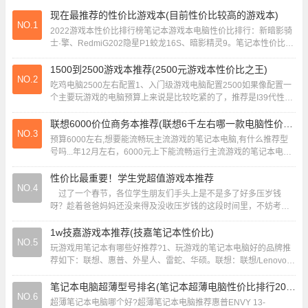
现在最推荐的性价比游戏本(目前性价比较高的游戏本)
NO.1
2022游戏本性价比排行榜笔记本游戏本电脑性价比排行：新暗影骑
士·擎、RedmiG202隐星P1蛟龙16S、暗影精灵9。笔记本性价比
2022十大排名如下：NO1...
1500到2500游戏本推荐(2500元游戏本性价比之王)
NO.2
吃鸡电脑2500左右配置1、入门级游戏电脑配置2500如果像配置一
个主要玩游戏的电脑预算上来说是比较吃紧的了，推荐是I39代性能
能和7代I5比肩，内存还是尽量选...
联想6000价位商务本推荐(联想6千左右哪一款电脑性价比高)
NO.3
预算6000左右,想要能流畅玩主流游戏的笔记本电脑,有什么推荐型
号吗...年12月左右，6000元上下能流畅运行主流游戏的笔记本电
脑，推荐联想拯救者R7000 ...
性价比最重要！学生党超值游戏本推荐
NO.4
过了一个春节，各位学生朋友们手头上是不是多了好多压岁钱
呀？趁着爸爸妈妈还没来得及没收压岁钱的这段时间里，不妨考虑
一下开学后要买一台什么样的笔记本。它能够...
1w技嘉游戏本推荐(技嘉笔记本性价比)
NO.5
玩游戏用笔记本有哪些好推荐?1、玩游戏的笔记本电脑好的品牌推
荐如下：联想、惠普、外星人、雷蛇、华硕。联想：联想/Lenovo是
全球知名的电脑制造商之一，也是中国...
笔记本电脑超薄型号排名(笔记本超薄电脑性价比排行2020)
NO.6
超薄笔记本电脑哪个好?超薄笔记本电脑推荐惠普ENVY 13-