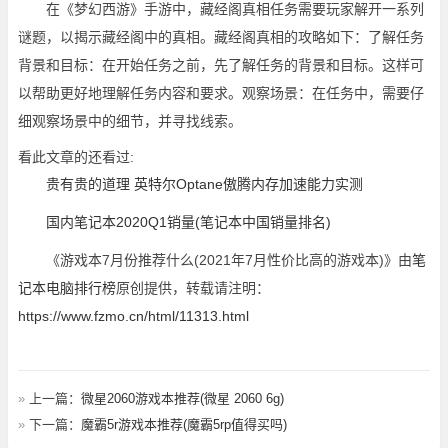
在《梦幻西游》手游中，藏经阁真相任务需要玩家解开一系列
谜题，以揭示藏经阁中的真相。藏经阁真相的攻略如下：了解任务
背景和目标：在开始任务之前，先了解任务的背景和目标。这样可
以帮助更好地理解任务内容和要求。观察场景：在任务中，需要仔
细观察场景中的细节，并寻找线索。
看此文章的还看过:
贵有贵的道理 英特尔Optane傲腾内存加速能力实测
国内笔记本2020Q1销量(笔记本中国销量排名)
《游戏本7月份推荐什么(2021年7月性价比高的游戏本)》由
笔
记本电脑排行榜
原创提供，转载请注明：
https://www.fzmo.cn/html/11313.html
»
上一篇：
微星2060游戏本推荐(微星 2060 6g)
»
下一篇：
魔霸5r游戏本推荐(魔霸5rp值得买吗)